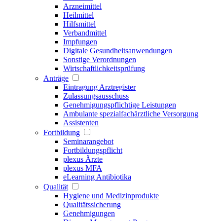
Arzneimittel
Heilmittel
Hilfsmittel
Verbandmittel
Impfungen
Digitale Gesundheitsanwendungen
Sonstige Verordnungen
Wirtschaftlichkeitsprüfung
Anträge
Eintragung Arztregister
Zulassungsausschuss
Genehmigungspflichtige Leistungen
Ambulante spezialfachärztliche Versorgung
Assistenten
Fortbildung
Seminarangebot
Fortbildungspflicht
plexus Ärzte
plexus MFA
eLearning Antibiotika
Qualität
Hygiene und Medizinprodukte
Qualitätssicherung
Genehmigungen