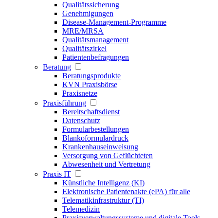
Qualitätssicherung
Genehmigungen
Disease-Management-Programme
MRE/MRSA
Qualitätsmanagement
Qualitätszirkel
Patientenbefragungen
Beratung
Beratungsprodukte
KVN Praxisbörse
Praxisnetze
Praxisführung
Bereitschaftsdienst
Datenschutz
Formularbestellungen
Blankoformulardruck
Krankenhauseinweisung
Versorgung von Geflüchteten
Abwesenheit und Vertretung
Praxis IT
Künstliche Intelligenz (KI)
Elektronische Patientenakte (ePA) für alle
Telematikinfrastruktur (TI)
Telemedizin
Praxisverwaltungssysteme und digitale Tools