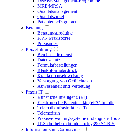
Disease-Management-Programme
MRE/MRSA
Qualitätsmanagement
Qualitätszirkel
Patientenbefragungen
Beratung
Beratungsprodukte
KVN Praxisbörse
Praxisnetze
Praxisführung
Bereitschaftsdienst
Datenschutz
Formularbestellungen
Blankoformulardruck
Krankenhauseinweisung
Versorgung von Geflüchteten
Abwesenheit und Vertretung
Praxis IT
Künstliche Intelligenz (KI)
Elektronische Patientenakte (ePA) für alle
Telematikinfrastruktur (TI)
Telemedizin
Praxisverwaltungssysteme und digitale Tools
IT-Sicherheitsrichtlinie nach §390 SGB V
Information zum Coronavirus