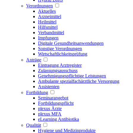
Verordnungen
Aktuelles
Arzneimittel
Heilmittel
Hilfsmittel
Verbandmittel
Impfungen
Digitale Gesundheitsanwendungen
Sonstige Verordnungen
Wirtschaftlichkeitsprüfung
Anträge
Eintragung Arztregister
Zulassungsausschuss
Genehmigungspflichtige Leistungen
Ambulante spezialfachärztliche Versorgung
Assistenten
Fortbildung
Seminarangebot
Fortbildungspflicht
plexus Ärzte
plexus MFA
eLearning Antibiotika
Qualität
Hygiene und Medizinprodukte