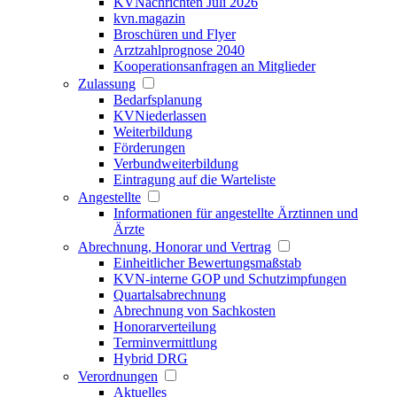
KVNachrichten Juli 2026
kvn.magazin
Broschüren und Flyer
Arztzahlprognose 2040
Kooperationsanfragen an Mitglieder
Zulassung
Bedarfsplanung
KVNiederlassen
Weiterbildung
Förderungen
Verbundweiterbildung
Eintragung auf die Warteliste
Angestellte
Informationen für angestellte Ärztinnen und
Ärzte
Abrechnung, Honorar und Vertrag
Einheitlicher Bewertungsmaßstab
KVN-interne GOP und Schutzimpfungen
Quartalsabrechnung
Abrechnung von Sachkosten
Honorarverteilung
Terminvermittlung
Hybrid DRG
Verordnungen
Aktuelles