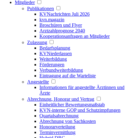
Mitglieder
Publikationen
KVNachrichten Juli 2026
kvn.magazin
Broschüren und Flyer
Arztzahlprognose 2040
Kooperationsanfragen an Mitglieder
Zulassung
Bedarfsplanung
KVNiederlassen
Weiterbildung
Förderungen
Verbundweiterbildung
Eintragung auf die Warteliste
Angestellte
Informationen für angestellte Ärztinnen und
Ärzte
Abrechnung, Honorar und Vertrag
Einheitlicher Bewertungsmaßstab
KVN-interne GOP und Schutzimpfungen
Quartalsabrechnung
Abrechnung von Sachkosten
Honorarverteilung
Terminvermittlung
Hybrid DRG