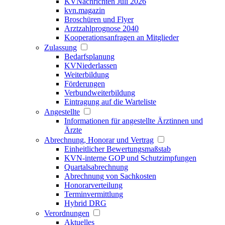
KVNachrichten Juli 2026
kvn.magazin
Broschüren und Flyer
Arztzahlprognose 2040
Kooperationsanfragen an Mitglieder
Zulassung
Bedarfsplanung
KVNiederlassen
Weiterbildung
Förderungen
Verbundweiterbildung
Eintragung auf die Warteliste
Angestellte
Informationen für angestellte Ärztinnen und
Ärzte
Abrechnung, Honorar und Vertrag
Einheitlicher Bewertungsmaßstab
KVN-interne GOP und Schutzimpfungen
Quartalsabrechnung
Abrechnung von Sachkosten
Honorarverteilung
Terminvermittlung
Hybrid DRG
Verordnungen
Aktuelles