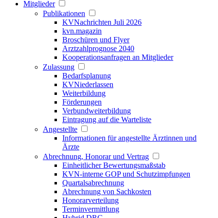
Mitglieder
Publikationen
KVNachrichten Juli 2026
kvn.magazin
Broschüren und Flyer
Arztzahlprognose 2040
Kooperationsanfragen an Mitglieder
Zulassung
Bedarfsplanung
KVNiederlassen
Weiterbildung
Förderungen
Verbundweiterbildung
Eintragung auf die Warteliste
Angestellte
Informationen für angestellte Ärztinnen und
Ärzte
Abrechnung, Honorar und Vertrag
Einheitlicher Bewertungsmaßstab
KVN-interne GOP und Schutzimpfungen
Quartalsabrechnung
Abrechnung von Sachkosten
Honorarverteilung
Terminvermittlung
Hybrid DRG