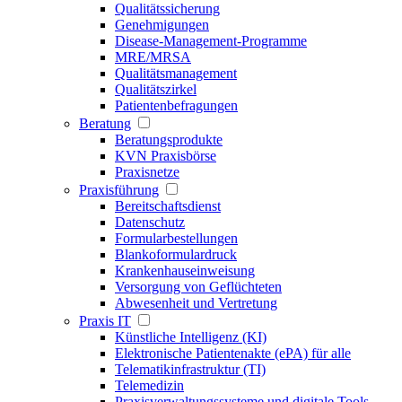
Qualitätssicherung
Genehmigungen
Disease-Management-Programme
MRE/MRSA
Qualitätsmanagement
Qualitätszirkel
Patientenbefragungen
Beratung
Beratungsprodukte
KVN Praxisbörse
Praxisnetze
Praxisführung
Bereitschaftsdienst
Datenschutz
Formularbestellungen
Blankoformulardruck
Krankenhauseinweisung
Versorgung von Geflüchteten
Abwesenheit und Vertretung
Praxis IT
Künstliche Intelligenz (KI)
Elektronische Patientenakte (ePA) für alle
Telematikinfrastruktur (TI)
Telemedizin
Praxisverwaltungssysteme und digitale Tools