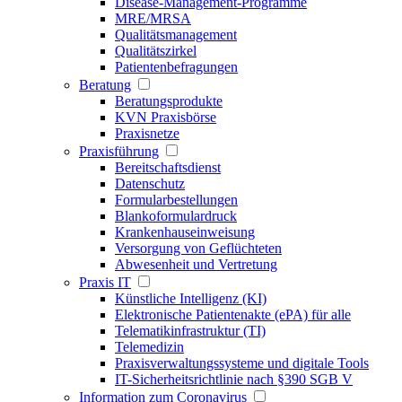
Disease-Management-Programme
MRE/MRSA
Qualitätsmanagement
Qualitätszirkel
Patientenbefragungen
Beratung
Beratungsprodukte
KVN Praxisbörse
Praxisnetze
Praxisführung
Bereitschaftsdienst
Datenschutz
Formularbestellungen
Blankoformulardruck
Krankenhauseinweisung
Versorgung von Geflüchteten
Abwesenheit und Vertretung
Praxis IT
Künstliche Intelligenz (KI)
Elektronische Patientenakte (ePA) für alle
Telematikinfrastruktur (TI)
Telemedizin
Praxisverwaltungssysteme und digitale Tools
IT-Sicherheitsrichtlinie nach §390 SGB V
Information zum Coronavirus