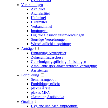
Verordnungen
Aktuelles
Arzneimittel
Heilmittel
Hilfsmittel
Verbandmittel
Impfungen
Digitale Gesundheitsanwendungen
Sonstige Verordnungen
Wirtschaftlichkeitsprüfung
Anträge
Eintragung Arztregister
Zulassungsausschuss
Genehmigungspflichtige Leistungen
Ambulante spezialfachärztliche Versorgung
Assistenten
Fortbildung
Seminarangebot
Fortbildungspflicht
plexus Ärzte
plexus MFA
eLearning Antibiotika
Qualität
Hygiene und Medizinprodukte