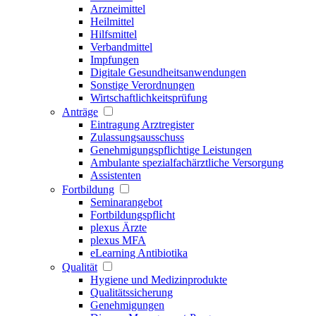
Arzneimittel
Heilmittel
Hilfsmittel
Verbandmittel
Impfungen
Digitale Gesundheitsanwendungen
Sonstige Verordnungen
Wirtschaftlichkeitsprüfung
Anträge
Eintragung Arztregister
Zulassungsausschuss
Genehmigungspflichtige Leistungen
Ambulante spezialfachärztliche Versorgung
Assistenten
Fortbildung
Seminarangebot
Fortbildungspflicht
plexus Ärzte
plexus MFA
eLearning Antibiotika
Qualität
Hygiene und Medizinprodukte
Qualitätssicherung
Genehmigungen