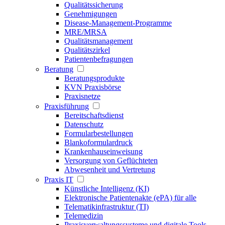
Qualitätssicherung
Genehmigungen
Disease-Management-Programme
MRE/MRSA
Qualitätsmanagement
Qualitätszirkel
Patientenbefragungen
Beratung
Beratungsprodukte
KVN Praxisbörse
Praxisnetze
Praxisführung
Bereitschaftsdienst
Datenschutz
Formularbestellungen
Blankoformulardruck
Krankenhauseinweisung
Versorgung von Geflüchteten
Abwesenheit und Vertretung
Praxis IT
Künstliche Intelligenz (KI)
Elektronische Patientenakte (ePA) für alle
Telematikinfrastruktur (TI)
Telemedizin
Praxisverwaltungssysteme und digitale Tools