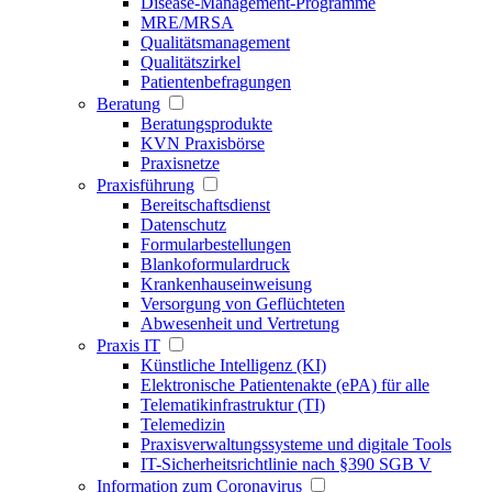
Disease-Management-Programme
MRE/MRSA
Qualitätsmanagement
Qualitätszirkel
Patientenbefragungen
Beratung
Beratungsprodukte
KVN Praxisbörse
Praxisnetze
Praxisführung
Bereitschaftsdienst
Datenschutz
Formularbestellungen
Blankoformulardruck
Krankenhauseinweisung
Versorgung von Geflüchteten
Abwesenheit und Vertretung
Praxis IT
Künstliche Intelligenz (KI)
Elektronische Patientenakte (ePA) für alle
Telematikinfrastruktur (TI)
Telemedizin
Praxisverwaltungssysteme und digitale Tools
IT-Sicherheitsrichtlinie nach §390 SGB V
Information zum Coronavirus