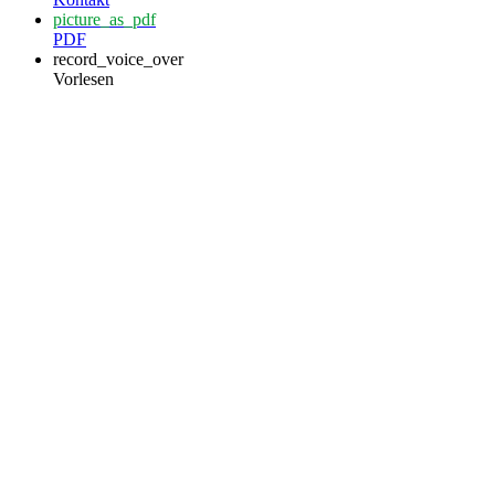
picture_as_pdf
PDF
record_voice_over
Vorlesen