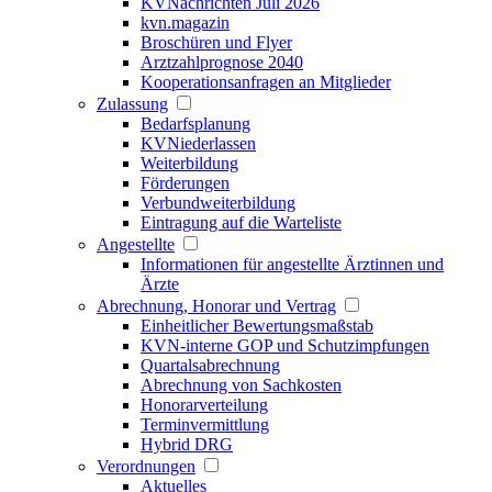
KVNachrichten Juli 2026
kvn.magazin
Broschüren und Flyer
Arztzahlprognose 2040
Kooperationsanfragen an Mitglieder
Zulassung
Bedarfsplanung
KVNiederlassen
Weiterbildung
Förderungen
Verbundweiterbildung
Eintragung auf die Warteliste
Angestellte
Informationen für angestellte Ärztinnen und
Ärzte
Abrechnung, Honorar und Vertrag
Einheitlicher Bewertungsmaßstab
KVN-interne GOP und Schutzimpfungen
Quartalsabrechnung
Abrechnung von Sachkosten
Honorarverteilung
Terminvermittlung
Hybrid DRG
Verordnungen
Aktuelles