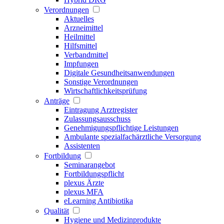
Verordnungen
Aktuelles
Arzneimittel
Heilmittel
Hilfsmittel
Verbandmittel
Impfungen
Digitale Gesundheitsanwendungen
Sonstige Verordnungen
Wirtschaftlichkeitsprüfung
Anträge
Eintragung Arztregister
Zulassungsausschuss
Genehmigungspflichtige Leistungen
Ambulante spezialfachärztliche Versorgung
Assistenten
Fortbildung
Seminarangebot
Fortbildungspflicht
plexus Ärzte
plexus MFA
eLearning Antibiotika
Qualität
Hygiene und Medizinprodukte