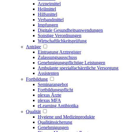
Arzneimittel
Heilmittel
Hilfsmittel
Verbandmittel
Impfungen
Digitale Gesundheitsanwendungen
Sonstige Verordnungen
Wirtschaftlichkeitsprüfung
Anträge
Eintragung Arztregister
Zulassungsausschuss
Genehmigungspflichtige Leistungen
Ambulante spezialfachärztliche Versorgung
Assistenten
Fortbildung
Seminarangebot
Fortbildungspflicht
plexus Ärzte
plexus MFA
eLearning Antibiotika
Qualität
Hygiene und Medizinprodukte
Qualitätssicherung
Genehmigungen