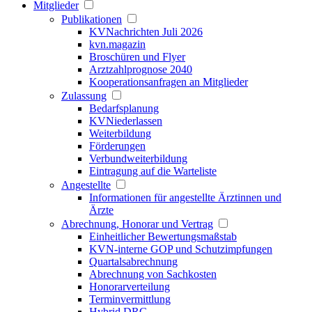
Mitglieder
Publikationen
KVNachrichten Juli 2026
kvn.magazin
Broschüren und Flyer
Arztzahlprognose 2040
Kooperationsanfragen an Mitglieder
Zulassung
Bedarfsplanung
KVNiederlassen
Weiterbildung
Förderungen
Verbundweiterbildung
Eintragung auf die Warteliste
Angestellte
Informationen für angestellte Ärztinnen und
Ärzte
Abrechnung, Honorar und Vertrag
Einheitlicher Bewertungsmaßstab
KVN-interne GOP und Schutzimpfungen
Quartalsabrechnung
Abrechnung von Sachkosten
Honorarverteilung
Terminvermittlung
Hybrid DRG