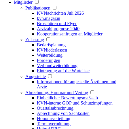
Mitglieder
Publikationen
KVNachrichten Juli 2026
kvn.magazin
Broschüren und Flyer
Arztzahlprognose 2040
Kooperationsanfragen an Mitglieder
Zulassung
Bedarfsplanung
KVNiederlassen
Weiterbildung
Förderungen
Verbundweiterbildung
Eintragung auf die Warteliste
Angestellte
Informationen für angestellte Ärztinnen und
Ärzte
Abrechnung, Honorar und Vertrag
Einheitlicher Bewertungsmaßstab
KVN-interne GOP und Schutzimpfungen
Quartalsabrechnung
Abrechnung von Sachkosten
Honorarverteilung
Terminvermittlung
Hybrid DRG