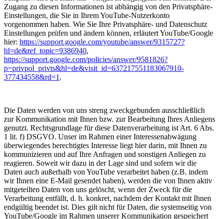
Zugang zu diesen Informationen ist abhängig von den Privatsphäre-
Einstellungen, die Sie in Ihrem YouTube-Nutzerkonto
vorgenommen haben. Wie Sie Ihre Privatsphäre- und Datenschutz
Einstellungen prüfen und ändern können, erläutert YouTube/Google
hier:
https://support.google.com/youtube/answer/9315727?
hl=de&ref_topic=9386940
,
https://support.google.com/policies/answer/9581826?
p=privpol_privts&hl=de&visit_id=637217551183067910-
377434558&rd=1
.
Die Daten werden von uns streng zweckgebunden ausschließlich
zur Kommunikation mit Ihnen bzw. zur Bearbeitung Ihres Anliegens
genutzt. Rechtsgrundlage für diese Datenverarbeitung ist Art. 6 Abs.
1 lit. f) DSGVO. Unser im Rahmen einer Interessenabwägung
überwiegendes berechtigtes Interesse liegt hier darin, mit Ihnen zu
kommunizieren und auf Ihre Anfragen und sonstigen Anliegen zu
reagieren. Soweit wir dazu in der Lage sind und sofern wir die
Daten auch außerhalb von YouTube verarbeitet haben (z.B. indem
wir Ihnen eine E-Mail gesendet haben), werden die von Ihnen aktiv
mitgeteilten Daten von uns gelöscht, wenn der Zweck für die
Verarbeitung entfällt, d. h. konkret, nachdem der Kontakt mit Ihnen
endgültig beendet ist. Dies gilt nicht für Daten, die systemseitig von
YouTube/Google im Rahmen unserer Kommunikation gespeichert