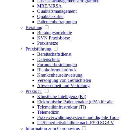
Disease-Management-Programme
MRE/MRSA
Qualitätsmanagement
Qualitätszirkel
Patientenbefragungen
Beratung
Beratungsprodukte
KVN Praxisbörse
Praxisnetze
Praxisführung
Bereitschaftsdienst
Datenschutz
Formularbestellungen
Blankoformulardruck
Krankenhauseinweisung
Versorgung von Geflüchteten
Abwesenheit und Vertretung
Praxis IT
Künstliche Intelligenz (KI)
Elektronische Patientenakte (ePA) für alle
Telematikinfrastruktur (TI)
Telemedizin
Praxisverwaltungssysteme und digitale Tools
IT-Sicherheitsrichtlinie nach §390 SGB V
Information zum Coronavirus