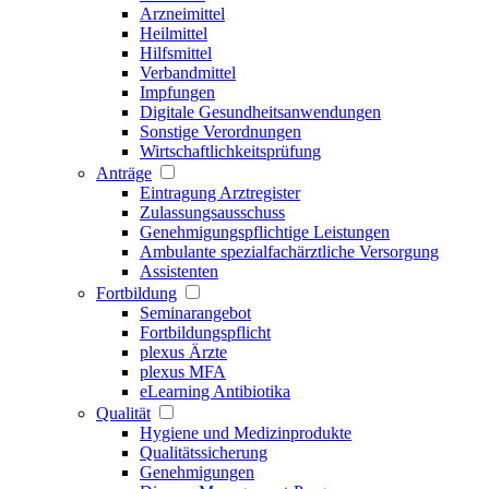
Arzneimittel
Heilmittel
Hilfsmittel
Verbandmittel
Impfungen
Digitale Gesundheitsanwendungen
Sonstige Verordnungen
Wirtschaftlichkeitsprüfung
Anträge
Eintragung Arztregister
Zulassungsausschuss
Genehmigungspflichtige Leistungen
Ambulante spezialfachärztliche Versorgung
Assistenten
Fortbildung
Seminarangebot
Fortbildungspflicht
plexus Ärzte
plexus MFA
eLearning Antibiotika
Qualität
Hygiene und Medizinprodukte
Qualitätssicherung
Genehmigungen