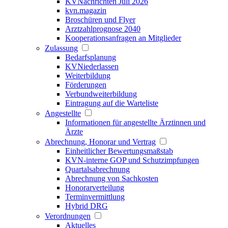
KVNachrichten Juli 2026
kvn.magazin
Broschüren und Flyer
Arztzahlprognose 2040
Kooperationsanfragen an Mitglieder
Zulassung
Bedarfsplanung
KVNiederlassen
Weiterbildung
Förderungen
Verbundweiterbildung
Eintragung auf die Warteliste
Angestellte
Informationen für angestellte Ärztinnen und
Ärzte
Abrechnung, Honorar und Vertrag
Einheitlicher Bewertungsmaßstab
KVN-interne GOP und Schutzimpfungen
Quartalsabrechnung
Abrechnung von Sachkosten
Honorarverteilung
Terminvermittlung
Hybrid DRG
Verordnungen
Aktuelles