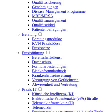
Qualitätssicherung
Genehmigungen
Disease-Management-Programme
MRE/MRSA
Qualitätsmanagement
Qualitätszirkel
Patientenbefragungen
Beratung
Beratungsprodukte
KVN Praxisbörse
Praxisnetze
Praxisführung
Bereitschaftsdienst
Datenschutz
Formularbestellungen
Blankoformulardruck
Krankenhauseinweisung
Versorgung von Geflüchteten
Abwesenheit und Vertretung
Praxis IT
Künstliche Intelligenz (KI)
Elektronische Patientenakte (ePA) für alle
Telematikinfrastruktur (TI)
Telemedizin
Praxisverwaltungssysteme und digitale Tools