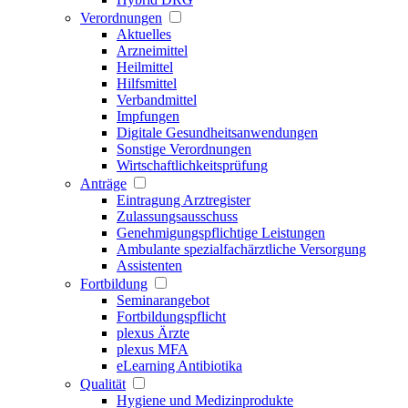
Verordnungen
Aktuelles
Arzneimittel
Heilmittel
Hilfsmittel
Verbandmittel
Impfungen
Digitale Gesundheitsanwendungen
Sonstige Verordnungen
Wirtschaftlichkeitsprüfung
Anträge
Eintragung Arztregister
Zulassungsausschuss
Genehmigungspflichtige Leistungen
Ambulante spezialfachärztliche Versorgung
Assistenten
Fortbildung
Seminarangebot
Fortbildungspflicht
plexus Ärzte
plexus MFA
eLearning Antibiotika
Qualität
Hygiene und Medizinprodukte