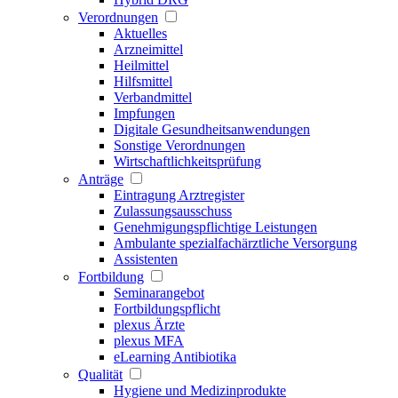
Verordnungen
Aktuelles
Arzneimittel
Heilmittel
Hilfsmittel
Verbandmittel
Impfungen
Digitale Gesundheitsanwendungen
Sonstige Verordnungen
Wirtschaftlichkeitsprüfung
Anträge
Eintragung Arztregister
Zulassungsausschuss
Genehmigungspflichtige Leistungen
Ambulante spezialfachärztliche Versorgung
Assistenten
Fortbildung
Seminarangebot
Fortbildungspflicht
plexus Ärzte
plexus MFA
eLearning Antibiotika
Qualität
Hygiene und Medizinprodukte