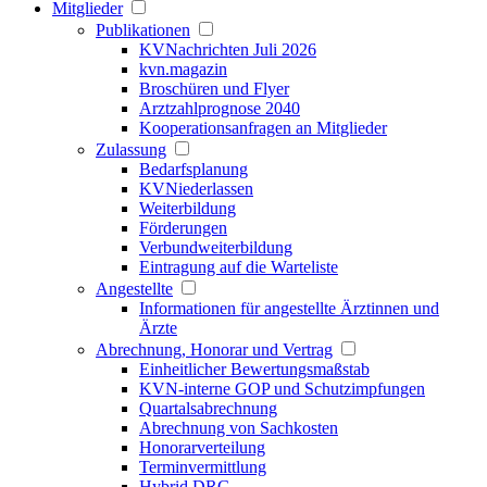
Mitglieder
Publikationen
KVNachrichten Juli 2026
kvn.magazin
Broschüren und Flyer
Arztzahlprognose 2040
Kooperationsanfragen an Mitglieder
Zulassung
Bedarfsplanung
KVNiederlassen
Weiterbildung
Förderungen
Verbundweiterbildung
Eintragung auf die Warteliste
Angestellte
Informationen für angestellte Ärztinnen und
Ärzte
Abrechnung, Honorar und Vertrag
Einheitlicher Bewertungsmaßstab
KVN-interne GOP und Schutzimpfungen
Quartalsabrechnung
Abrechnung von Sachkosten
Honorarverteilung
Terminvermittlung
Hybrid DRG