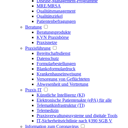
Disease-Management-Programme
MRE/MRSA
Qualitätsmanagement
Qualitätszirkel
Patientenbefragungen
Beratung
Beratungsprodukte
KVN Praxisbörse
Praxisnetze
Praxisführung
Bereitschaftsdienst
Datenschutz
Formularbestellungen
Blankoformulardruck
Krankenhauseinweisung
Versorgung von Geflüchteten
Abwesenheit und Vertretung
Praxis IT
Künstliche Intelligenz (KI)
Elektronische Patientenakte (ePA) für alle
Telematikinfrastruktur (TI)
Telemedizin
Praxisverwaltungssysteme und digitale Tools
IT-Sicherheitsrichtlinie nach §390 SGB V
Information zum Coronavirus