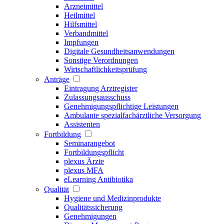
Arzneimittel
Heilmittel
Hilfsmittel
Verbandmittel
Impfungen
Digitale Gesundheitsanwendungen
Sonstige Verordnungen
Wirtschaftlichkeitsprüfung
Anträge
Eintragung Arztregister
Zulassungsausschuss
Genehmigungspflichtige Leistungen
Ambulante spezialfachärztliche Versorgung
Assistenten
Fortbildung
Seminarangebot
Fortbildungspflicht
plexus Ärzte
plexus MFA
eLearning Antibiotika
Qualität
Hygiene und Medizinprodukte
Qualitätssicherung
Genehmigungen