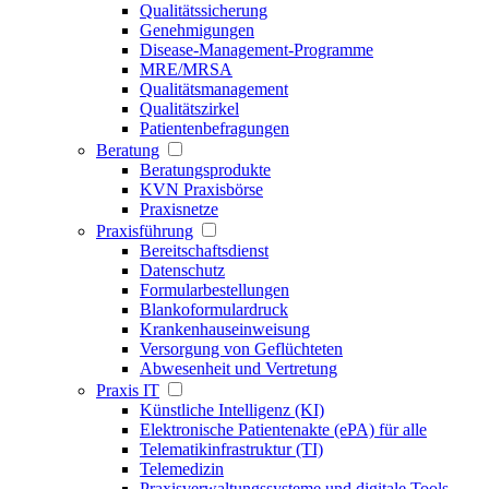
Qualitätssicherung
Genehmigungen
Disease-Management-Programme
MRE/MRSA
Qualitätsmanagement
Qualitätszirkel
Patientenbefragungen
Beratung
Beratungsprodukte
KVN Praxisbörse
Praxisnetze
Praxisführung
Bereitschaftsdienst
Datenschutz
Formularbestellungen
Blankoformulardruck
Krankenhauseinweisung
Versorgung von Geflüchteten
Abwesenheit und Vertretung
Praxis IT
Künstliche Intelligenz (KI)
Elektronische Patientenakte (ePA) für alle
Telematikinfrastruktur (TI)
Telemedizin
Praxisverwaltungssysteme und digitale Tools