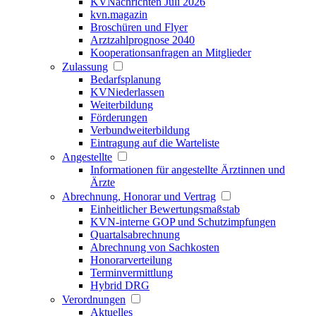
KVNachrichten Juli 2026
kvn.magazin
Broschüren und Flyer
Arztzahlprognose 2040
Kooperationsanfragen an Mitglieder
Zulassung
Bedarfsplanung
KVNiederlassen
Weiterbildung
Förderungen
Verbundweiterbildung
Eintragung auf die Warteliste
Angestellte
Informationen für angestellte Ärztinnen und
Ärzte
Abrechnung, Honorar und Vertrag
Einheitlicher Bewertungsmaßstab
KVN-interne GOP und Schutzimpfungen
Quartalsabrechnung
Abrechnung von Sachkosten
Honorarverteilung
Terminvermittlung
Hybrid DRG
Verordnungen
Aktuelles