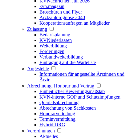
KVNachrichten Juli 2026
kvn.magazin
Broschüren und Flyer
Arztzahlprognose 2040
Kooperationsanfragen an Mitglieder
Zulassung
Bedarfsplanung
KVNiederlassen
Weiterbildung
Förderungen
Verbundweiterbildung
Eintragung auf die Warteliste
Angestellte
Informationen für angestellte Ärztinnen und
Ärzte
Abrechnung, Honorar und Vertrag
Einheitlicher Bewertungsmaßstab
KVN-interne GOP und Schutzimpfungen
Quartalsabrechnung
Abrechnung von Sachkosten
Honorarverteilung
Terminvermittlung
Hybrid DRG
Verordnungen
Aktuelles