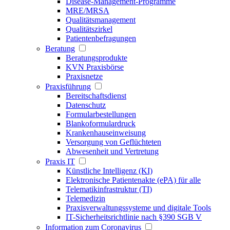
Disease-Management-Programme
MRE/MRSA
Qualitätsmanagement
Qualitätszirkel
Patientenbefragungen
Beratung
Beratungsprodukte
KVN Praxisbörse
Praxisnetze
Praxisführung
Bereitschaftsdienst
Datenschutz
Formularbestellungen
Blankoformulardruck
Krankenhauseinweisung
Versorgung von Geflüchteten
Abwesenheit und Vertretung
Praxis IT
Künstliche Intelligenz (KI)
Elektronische Patientenakte (ePA) für alle
Telematikinfrastruktur (TI)
Telemedizin
Praxisverwaltungssysteme und digitale Tools
IT-Sicherheitsrichtlinie nach §390 SGB V
Information zum Coronavirus