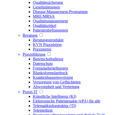
Qualitätssicherung
Genehmigungen
Disease-Management-Programme
MRE/MRSA
Qualitätsmanagement
Qualitätszirkel
Patientenbefragungen
Beratung
Beratungsprodukte
KVN Praxisbörse
Praxisnetze
Praxisführung
Bereitschaftsdienst
Datenschutz
Formularbestellungen
Blankoformulardruck
Krankenhauseinweisung
Versorgung von Geflüchteten
Abwesenheit und Vertretung
Praxis IT
Künstliche Intelligenz (KI)
Elektronische Patientenakte (ePA) für alle
Telematikinfrastruktur (TI)
Telemedizin
Praxisverwaltungssysteme und digitale Tools