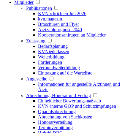
Mitglieder
Publikationen
KVNachrichten Juli 2026
kvn.magazin
Broschüren und Flyer
Arztzahlprognose 2040
Kooperationsanfragen an Mitglieder
Zulassung
Bedarfsplanung
KVNiederlassen
Weiterbildung
Förderungen
Verbundweiterbildung
Eintragung auf die Warteliste
Angestellte
Informationen für angestellte Ärztinnen und
Ärzte
Abrechnung, Honorar und Vertrag
Einheitlicher Bewertungsmaßstab
KVN-interne GOP und Schutzimpfungen
Quartalsabrechnung
Abrechnung von Sachkosten
Honorarverteilung
Terminvermittlung
Hybrid DRG