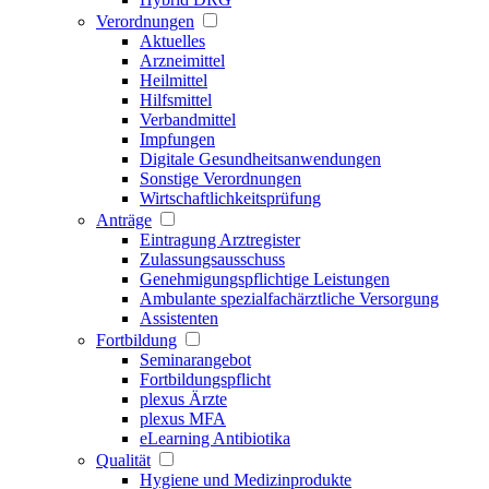
Verordnungen
Aktuelles
Arzneimittel
Heilmittel
Hilfsmittel
Verbandmittel
Impfungen
Digitale Gesundheitsanwendungen
Sonstige Verordnungen
Wirtschaftlichkeitsprüfung
Anträge
Eintragung Arztregister
Zulassungsausschuss
Genehmigungspflichtige Leistungen
Ambulante spezialfachärztliche Versorgung
Assistenten
Fortbildung
Seminarangebot
Fortbildungspflicht
plexus Ärzte
plexus MFA
eLearning Antibiotika
Qualität
Hygiene und Medizinprodukte