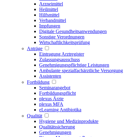
Arzneimittel
Heilmittel
Hilfsmittel
Verbandmittel
Impfungen
Digitale Gesundheitsanwendungen
Sonstige Verordnungen
Wirtschaftlichkeitsprüfung
Anträge
Eintragung Arztregister
Zulassungsausschuss
Genehmigungspflichtige Leistungen
Ambulante spezialfachärztliche Versorgung
Assistenten
Fortbildung
Seminarangebot
Fortbildungspflicht
plexus Ärzte
plexus MFA
eLearning Antibiotika
Qualität
Hygiene und Medizinprodukte
Qualitätssicherung
Genehmigungen