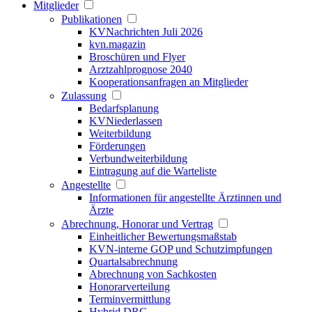
Mitglieder
Publikationen
KVNachrichten Juli 2026
kvn.magazin
Broschüren und Flyer
Arztzahlprognose 2040
Kooperationsanfragen an Mitglieder
Zulassung
Bedarfsplanung
KVNiederlassen
Weiterbildung
Förderungen
Verbundweiterbildung
Eintragung auf die Warteliste
Angestellte
Informationen für angestellte Ärztinnen und
Ärzte
Abrechnung, Honorar und Vertrag
Einheitlicher Bewertungsmaßstab
KVN-interne GOP und Schutzimpfungen
Quartalsabrechnung
Abrechnung von Sachkosten
Honorarverteilung
Terminvermittlung
Hybrid DRG