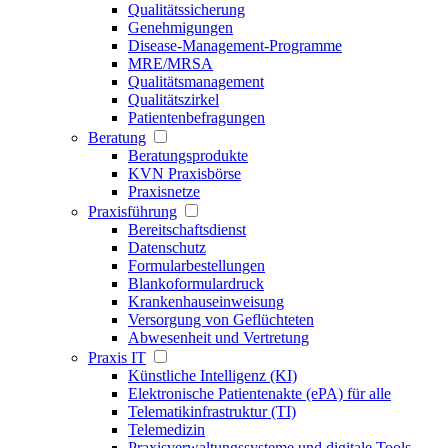
Qualitätssicherung
Genehmigungen
Disease-Management-Programme
MRE/MRSA
Qualitätsmanagement
Qualitätszirkel
Patientenbefragungen
Beratung
Beratungsprodukte
KVN Praxisbörse
Praxisnetze
Praxisführung
Bereitschaftsdienst
Datenschutz
Formularbestellungen
Blankoformulardruck
Krankenhauseinweisung
Versorgung von Geflüchteten
Abwesenheit und Vertretung
Praxis IT
Künstliche Intelligenz (KI)
Elektronische Patientenakte (ePA) für alle
Telematikinfrastruktur (TI)
Telemedizin
Praxisverwaltungssysteme und digitale Tools