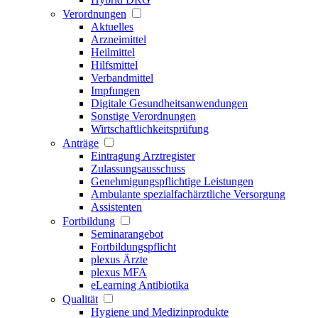
Verordnungen
Aktuelles
Arzneimittel
Heilmittel
Hilfsmittel
Verbandmittel
Impfungen
Digitale Gesundheitsanwendungen
Sonstige Verordnungen
Wirtschaftlichkeitsprüfung
Anträge
Eintragung Arztregister
Zulassungsausschuss
Genehmigungspflichtige Leistungen
Ambulante spezialfachärztliche Versorgung
Assistenten
Fortbildung
Seminarangebot
Fortbildungspflicht
plexus Ärzte
plexus MFA
eLearning Antibiotika
Qualität
Hygiene und Medizinprodukte