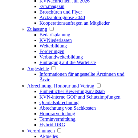
KVNachrichten Juli 2026
kvn.magazin
Broschüren und Flyer
Arztzahlprognose 2040
Kooperationsanfragen an Mitglieder
Zulassung
Bedarfsplanung
KVNiederlassen
Weiterbildung
Förderungen
Verbundweiterbildung
Eintragung auf die Warteliste
Angestellte
Informationen für angestellte Ärztinnen und
Ärzte
Abrechnung, Honorar und Vertrag
Einheitlicher Bewertungsmaßstab
KVN-interne GOP und Schutzimpfungen
Quartalsabrechnung
Abrechnung von Sachkosten
Honorarverteilung
Terminvermittlung
Hybrid DRG
Verordnungen
Aktuelles