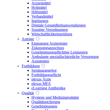
Arzneimittel
Heilmittel
Hilfsmittel
Verbandmittel
Impfungen
Digitale Gesundheitsanwendungen
Sonstige Verordnungen
Wirtschaftlichkeitsprüfung
Anträge
Eintragung Arztregister
Zulassungsausschuss
Genehmigungspflichtige Leistungen
Ambulante spezialfachärztliche Versorgung
Assistenten
Fortbildung
Seminarangebot
Fortbildungspflicht
plexus Ärzte
plexus MFA
eLearning Antibiotika
Qualität
Hygiene und Medizinprodukte
Qualitätssicherung
Genehmigungen