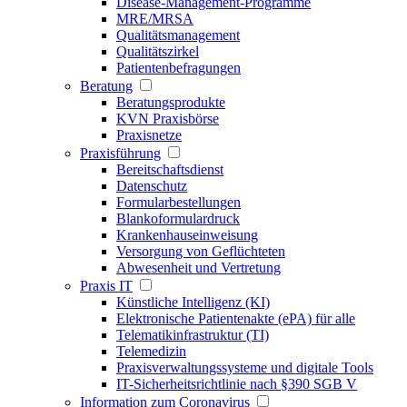
Disease-Management-Programme
MRE/MRSA
Qualitätsmanagement
Qualitätszirkel
Patientenbefragungen
Beratung
Beratungsprodukte
KVN Praxisbörse
Praxisnetze
Praxisführung
Bereitschaftsdienst
Datenschutz
Formularbestellungen
Blankoformulardruck
Krankenhauseinweisung
Versorgung von Geflüchteten
Abwesenheit und Vertretung
Praxis IT
Künstliche Intelligenz (KI)
Elektronische Patientenakte (ePA) für alle
Telematikinfrastruktur (TI)
Telemedizin
Praxisverwaltungssysteme und digitale Tools
IT-Sicherheitsrichtlinie nach §390 SGB V
Information zum Coronavirus