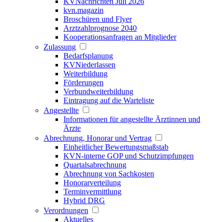
KVNachrichten Juli 2026
kvn.magazin
Broschüren und Flyer
Arztzahlprognose 2040
Kooperationsanfragen an Mitglieder
Zulassung
Bedarfsplanung
KVNiederlassen
Weiterbildung
Förderungen
Verbundweiterbildung
Eintragung auf die Warteliste
Angestellte
Informationen für angestellte Ärztinnen und
Ärzte
Abrechnung, Honorar und Vertrag
Einheitlicher Bewertungsmaßstab
KVN-interne GOP und Schutzimpfungen
Quartalsabrechnung
Abrechnung von Sachkosten
Honorarverteilung
Terminvermittlung
Hybrid DRG
Verordnungen
Aktuelles