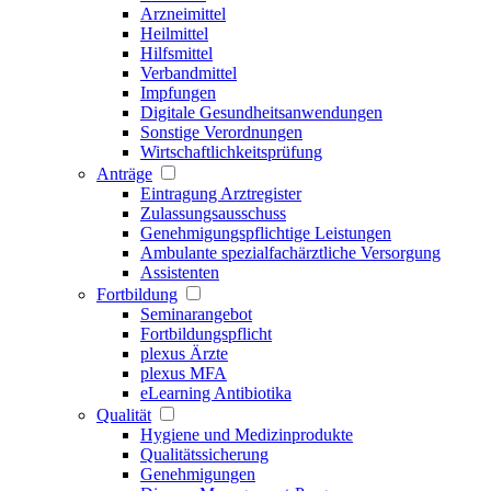
Arzneimittel
Heilmittel
Hilfsmittel
Verbandmittel
Impfungen
Digitale Gesundheitsanwendungen
Sonstige Verordnungen
Wirtschaftlichkeitsprüfung
Anträge
Eintragung Arztregister
Zulassungsausschuss
Genehmigungspflichtige Leistungen
Ambulante spezialfachärztliche Versorgung
Assistenten
Fortbildung
Seminarangebot
Fortbildungspflicht
plexus Ärzte
plexus MFA
eLearning Antibiotika
Qualität
Hygiene und Medizinprodukte
Qualitätssicherung
Genehmigungen