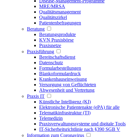
Disease-Management-Programme
MRE/MRSA
Qualitätsmanagement
Qualitätszirkel
Patientenbefragungen
Beratung
Beratungsprodukte
KVN Praxisbörse
Praxisnetze
Praxisführung
Bereitschaftsdienst
Datenschutz
Formularbestellungen
Blankoformulardruck
Krankenhauseinweisung
Versorgung von Geflüchteten
Abwesenheit und Vertretung
Praxis IT
Künstliche Intelligenz (KI)
Elektronische Patientenakte (ePA) für alle
Telematikinfrastruktur (TI)
Telemedizin
Praxisverwaltungssysteme und digitale Tools
IT-Sicherheitsrichtlinie nach §390 SGB V
Information zum Coronavirus