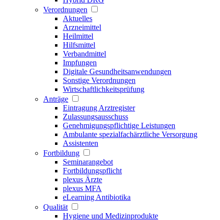
Verordnungen
Aktuelles
Arzneimittel
Heilmittel
Hilfsmittel
Verbandmittel
Impfungen
Digitale Gesundheitsanwendungen
Sonstige Verordnungen
Wirtschaftlichkeitsprüfung
Anträge
Eintragung Arztregister
Zulassungsausschuss
Genehmigungspflichtige Leistungen
Ambulante spezialfachärztliche Versorgung
Assistenten
Fortbildung
Seminarangebot
Fortbildungspflicht
plexus Ärzte
plexus MFA
eLearning Antibiotika
Qualität
Hygiene und Medizinprodukte