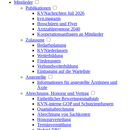
Mitglieder
Publikationen
KVNachrichten Juli 2026
kvn.magazin
Broschüren und Flyer
Arztzahlprognose 2040
Kooperationsanfragen an Mitglieder
Zulassung
Bedarfsplanung
KVNiederlassen
Weiterbildung
Förderungen
Verbundweiterbildung
Eintragung auf die Warteliste
Angestellte
Informationen für angestellte Ärztinnen und
Ärzte
Abrechnung, Honorar und Vertrag
Einheitlicher Bewertungsmaßstab
KVN-interne GOP und Schutzimpfungen
Quartalsabrechnung
Abrechnung von Sachkosten
Honorarverteilung
Terminvermittlung
Hybrid DRG