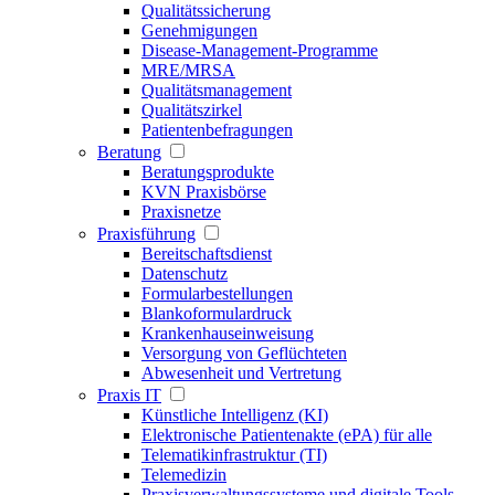
Qualitätssicherung
Genehmigungen
Disease-Management-Programme
MRE/MRSA
Qualitätsmanagement
Qualitätszirkel
Patientenbefragungen
Beratung
Beratungsprodukte
KVN Praxisbörse
Praxisnetze
Praxisführung
Bereitschaftsdienst
Datenschutz
Formularbestellungen
Blankoformulardruck
Krankenhauseinweisung
Versorgung von Geflüchteten
Abwesenheit und Vertretung
Praxis IT
Künstliche Intelligenz (KI)
Elektronische Patientenakte (ePA) für alle
Telematikinfrastruktur (TI)
Telemedizin
Praxisverwaltungssysteme und digitale Tools