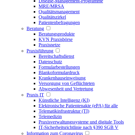
Disease-Management-Programme
MRE/MRSA
Qualitätsmanagement
Qualitätszirkel
Patientenbefragungen
Beratung
Beratungsprodukte
KVN Praxisbörse
Praxisnetze
Praxisführung
Bereitschaftsdienst
Datenschutz
Formularbestellungen
Blankoformulardruck
Krankenhauseinweisung
Versorgung von Geflüchteten
Abwesenheit und Vertretung
Praxis IT
Künstliche Intelligenz (KI)
Elektronische Patientenakte (ePA) für alle
Telematikinfrastruktur (TI)
Telemedizin
Praxisverwaltungssysteme und digitale Tools
IT-Sicherheitsrichtlinie nach §390 SGB V
Information zum Coronavirus