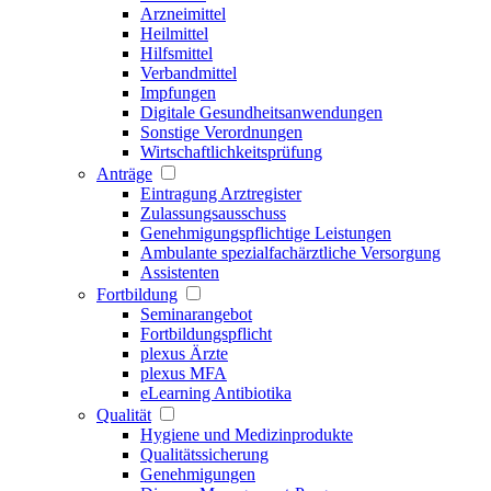
Arzneimittel
Heilmittel
Hilfsmittel
Verbandmittel
Impfungen
Digitale Gesundheitsanwendungen
Sonstige Verordnungen
Wirtschaftlichkeitsprüfung
Anträge
Eintragung Arztregister
Zulassungsausschuss
Genehmigungspflichtige Leistungen
Ambulante spezialfachärztliche Versorgung
Assistenten
Fortbildung
Seminarangebot
Fortbildungspflicht
plexus Ärzte
plexus MFA
eLearning Antibiotika
Qualität
Hygiene und Medizinprodukte
Qualitätssicherung
Genehmigungen