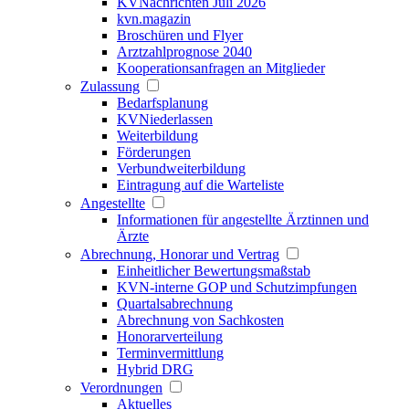
KVNachrichten Juli 2026
kvn.magazin
Broschüren und Flyer
Arztzahlprognose 2040
Kooperationsanfragen an Mitglieder
Zulassung
Bedarfsplanung
KVNiederlassen
Weiterbildung
Förderungen
Verbundweiterbildung
Eintragung auf die Warteliste
Angestellte
Informationen für angestellte Ärztinnen und
Ärzte
Abrechnung, Honorar und Vertrag
Einheitlicher Bewertungsmaßstab
KVN-interne GOP und Schutzimpfungen
Quartalsabrechnung
Abrechnung von Sachkosten
Honorarverteilung
Terminvermittlung
Hybrid DRG
Verordnungen
Aktuelles