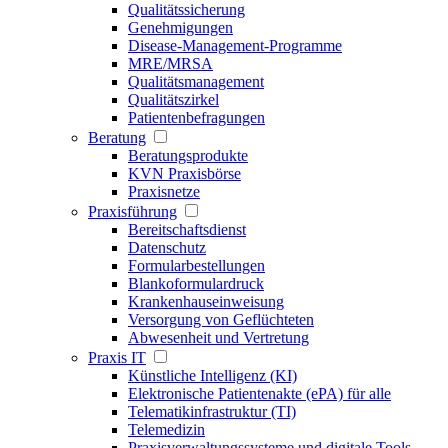
Qualitätssicherung
Genehmigungen
Disease-Management-Programme
MRE/MRSA
Qualitätsmanagement
Qualitätszirkel
Patientenbefragungen
Beratung
Beratungsprodukte
KVN Praxisbörse
Praxisnetze
Praxisführung
Bereitschaftsdienst
Datenschutz
Formularbestellungen
Blankoformulardruck
Krankenhauseinweisung
Versorgung von Geflüchteten
Abwesenheit und Vertretung
Praxis IT
Künstliche Intelligenz (KI)
Elektronische Patientenakte (ePA) für alle
Telematikinfrastruktur (TI)
Telemedizin
Praxisverwaltungssysteme und digitale Tools