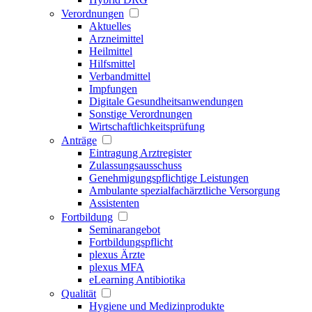
Verordnungen
Aktuelles
Arzneimittel
Heilmittel
Hilfsmittel
Verbandmittel
Impfungen
Digitale Gesundheitsanwendungen
Sonstige Verordnungen
Wirtschaftlichkeitsprüfung
Anträge
Eintragung Arztregister
Zulassungsausschuss
Genehmigungspflichtige Leistungen
Ambulante spezialfachärztliche Versorgung
Assistenten
Fortbildung
Seminarangebot
Fortbildungspflicht
plexus Ärzte
plexus MFA
eLearning Antibiotika
Qualität
Hygiene und Medizinprodukte