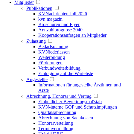
Mitglieder
Publikationen
KVNachrichten Juli 2026
kvn.magazin
Broschüren und Flyer
Arztzahlprognose 2040
Kooperationsanfragen an Mitglieder
Zulassung
Bedarfsplanung
KVNiederlassen
Weiterbildung
Förderungen
Verbundweiterbildung
Eintragung auf die Warteliste
Angestellte
Informationen für angestellte Ärztinnen und
Ärzte
Abrechnung, Honorar und Vertrag
Einheitlicher Bewertungsmaßstab
KVN-interne GOP und Schutzimpfungen
Quartalsabrechnung
Abrechnung von Sachkosten
Honorarverteilung
Terminvermittlung
Hybrid DRG