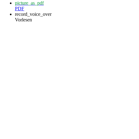
picture_as_pdf
PDF
record_voice_over
Vorlesen