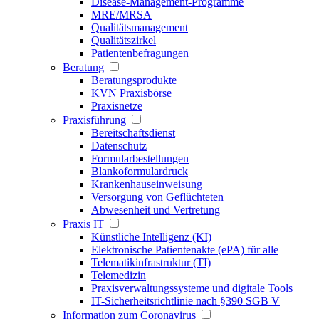
Disease-Management-Programme
MRE/MRSA
Qualitätsmanagement
Qualitätszirkel
Patientenbefragungen
Beratung
Beratungsprodukte
KVN Praxisbörse
Praxisnetze
Praxisführung
Bereitschaftsdienst
Datenschutz
Formularbestellungen
Blankoformulardruck
Krankenhauseinweisung
Versorgung von Geflüchteten
Abwesenheit und Vertretung
Praxis IT
Künstliche Intelligenz (KI)
Elektronische Patientenakte (ePA) für alle
Telematikinfrastruktur (TI)
Telemedizin
Praxisverwaltungssysteme und digitale Tools
IT-Sicherheitsrichtlinie nach §390 SGB V
Information zum Coronavirus