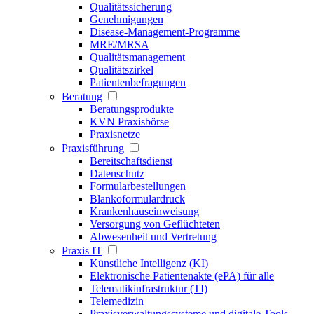
Qualitätssicherung
Genehmigungen
Disease-Management-Programme
MRE/MRSA
Qualitätsmanagement
Qualitätszirkel
Patientenbefragungen
Beratung
Beratungsprodukte
KVN Praxisbörse
Praxisnetze
Praxisführung
Bereitschaftsdienst
Datenschutz
Formularbestellungen
Blankoformulardruck
Krankenhauseinweisung
Versorgung von Geflüchteten
Abwesenheit und Vertretung
Praxis IT
Künstliche Intelligenz (KI)
Elektronische Patientenakte (ePA) für alle
Telematikinfrastruktur (TI)
Telemedizin
Praxisverwaltungssysteme und digitale Tools