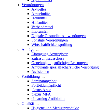
Verordnungen
Aktuelles
Arzneimittel
Heilmittel
Hilfsmittel
Verbandmittel
Impfungen
Digitale Gesundheitsanwendungen
Sonstige Verordnungen
Wirtschaftlichkeitsprüfung
Anträge
Eintragung Arztregister
Zulassungsausschuss
Genehmigungspflichtige Leistungen
Ambulante spezialfachärztliche Versorgung
Assistenten
Fortbildung
Seminarangebot
Fortbildungspflicht
plexus Ärzte
plexus MFA
eLearning Antibiotika
Qualität
Hygiene und Medizinprodukte