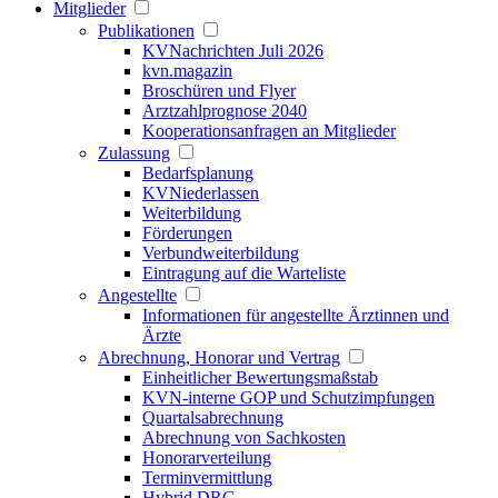
Mitglieder
Publikationen
KVNachrichten Juli 2026
kvn.magazin
Broschüren und Flyer
Arztzahlprognose 2040
Kooperationsanfragen an Mitglieder
Zulassung
Bedarfsplanung
KVNiederlassen
Weiterbildung
Förderungen
Verbundweiterbildung
Eintragung auf die Warteliste
Angestellte
Informationen für angestellte Ärztinnen und
Ärzte
Abrechnung, Honorar und Vertrag
Einheitlicher Bewertungsmaßstab
KVN-interne GOP und Schutzimpfungen
Quartalsabrechnung
Abrechnung von Sachkosten
Honorarverteilung
Terminvermittlung
Hybrid DRG