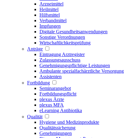
Arzneimittel
Heilmittel
Hilfsmittel
Verbandmittel
Impfungen
Digitale Gesundheitsanwendungen
Sonstige Verordnungen
Wirtschaftlichkeitsprüfung
Anträge
Eintragung Arztregister
Zulassungsausschuss
Genehmigungspflichtige Leistungen
Ambulante spezialfachärztliche Versorgung
Assistenten
Fortbildung
Seminarangebot
Fortbildungspflicht
plexus Ärzte
plexus MFA
eLearning Antibiotika
Qualität
Hygiene und Medizinprodukte
Qualitätssicherung
Genehmigungen