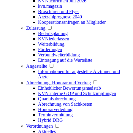
KVNachrichten Juli 2026
kvn.magazin
Broschüren und Flyer
Arztzahlprognose 2040
Kooperationsanfragen an Mitglieder
Zulassung
Bedarfsplanung
KVNiederlassen
Weiterbildung
Förderungen
Verbundweiterbildung
Eintragung auf die Warteliste
Angestellte
Informationen für angestellte Ärztinnen und
Ärzte
Abrechnung, Honorar und Vertrag
Einheitlicher Bewertungsmaßstab
KVN-interne GOP und Schutzimpfungen
Quartalsabrechnung
Abrechnung von Sachkosten
Honorarverteilung
Terminvermittlung
Hybrid DRG
Verordnungen
Aktuelles