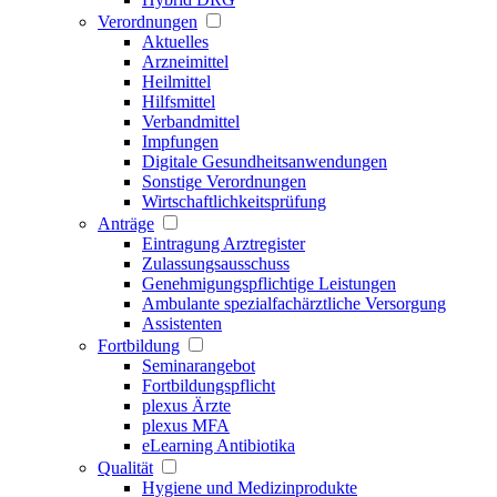
Verordnungen
Aktuelles
Arzneimittel
Heilmittel
Hilfsmittel
Verbandmittel
Impfungen
Digitale Gesundheitsanwendungen
Sonstige Verordnungen
Wirtschaftlichkeitsprüfung
Anträge
Eintragung Arztregister
Zulassungsausschuss
Genehmigungspflichtige Leistungen
Ambulante spezialfachärztliche Versorgung
Assistenten
Fortbildung
Seminarangebot
Fortbildungspflicht
plexus Ärzte
plexus MFA
eLearning Antibiotika
Qualität
Hygiene und Medizinprodukte