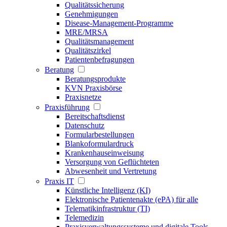
Qualitätssicherung
Genehmigungen
Disease-Management-Programme
MRE/MRSA
Qualitätsmanagement
Qualitätszirkel
Patientenbefragungen
Beratung
Beratungsprodukte
KVN Praxisbörse
Praxisnetze
Praxisführung
Bereitschaftsdienst
Datenschutz
Formularbestellungen
Blankoformulardruck
Krankenhauseinweisung
Versorgung von Geflüchteten
Abwesenheit und Vertretung
Praxis IT
Künstliche Intelligenz (KI)
Elektronische Patientenakte (ePA) für alle
Telematikinfrastruktur (TI)
Telemedizin
Praxisverwaltungssysteme und digitale Tools