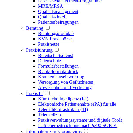
Disease-Management-Programme
MRE/MRSA
Qualitätsmanagement
Qualitätszirkel
Patientenbefragungen
Beratung
Beratungsprodukte
KVN Praxisbörse
Praxisnetze
Praxisführung
Bereitschaftsdienst
Datenschutz
Formularbestellungen
Blankoformulardruck
Krankenhauseinweisung
Versorgung von Geflüchteten
Abwesenheit und Vertretung
Praxis IT
Künstliche Intelligenz (KI)
Elektronische Patientenakte (ePA) für alle
Telematikinfrastruktur (TI)
Telemedizin
Praxisverwaltungssysteme und digitale Tools
IT-Sicherheitsrichtlinie nach §390 SGB V
Information zum Coronavirus