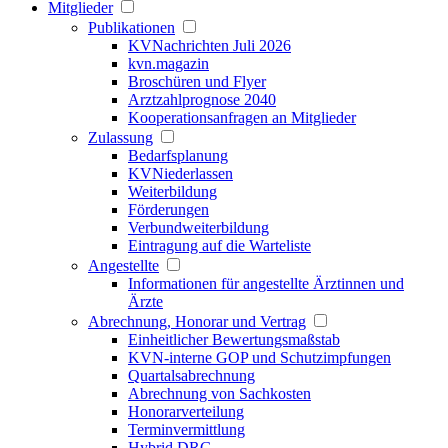
Mitglieder
Publikationen
KVNachrichten Juli 2026
kvn.magazin
Broschüren und Flyer
Arztzahlprognose 2040
Kooperationsanfragen an Mitglieder
Zulassung
Bedarfsplanung
KVNiederlassen
Weiterbildung
Förderungen
Verbundweiterbildung
Eintragung auf die Warteliste
Angestellte
Informationen für angestellte Ärztinnen und
Ärzte
Abrechnung, Honorar und Vertrag
Einheitlicher Bewertungsmaßstab
KVN-interne GOP und Schutzimpfungen
Quartalsabrechnung
Abrechnung von Sachkosten
Honorarverteilung
Terminvermittlung
Hybrid DRG