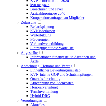
KVNachrichten Juli 2026
kvn.magazin
Broschüren und Flyer
Arztzahlprognose 2040
Kooperationsanfragen an Mitglieder
Zulassung
Bedarfsplanung
KVNiederlassen
Weiterbildung
Förderungen
Verbundweiterbildung
Eintragung auf die Warteliste
Angestellte
Informationen für angestellte Ärztinnen und
Ärzte
Abrechnung, Honorar und Vertrag
Einheitlicher Bewertungsmaßstab
KVN-interne GOP und Schutzimpfungen
Quartalsabrechnung
Abrechnung von Sachkosten
Honorarverteilung
Terminvermittlung
Hybrid DRG
Verordnungen
Aktuelles