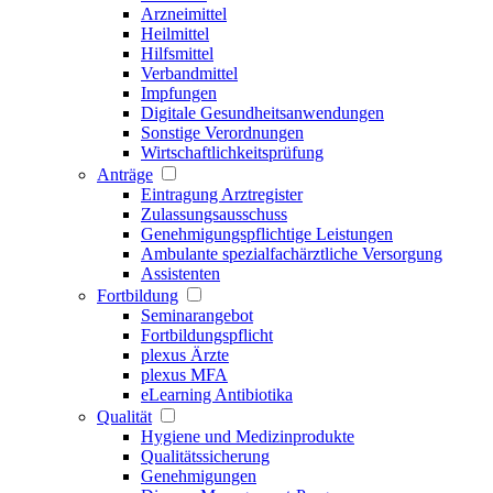
Arzneimittel
Heilmittel
Hilfsmittel
Verbandmittel
Impfungen
Digitale Gesundheitsanwendungen
Sonstige Verordnungen
Wirtschaftlichkeitsprüfung
Anträge
Eintragung Arztregister
Zulassungsausschuss
Genehmigungspflichtige Leistungen
Ambulante spezialfachärztliche Versorgung
Assistenten
Fortbildung
Seminarangebot
Fortbildungspflicht
plexus Ärzte
plexus MFA
eLearning Antibiotika
Qualität
Hygiene und Medizinprodukte
Qualitätssicherung
Genehmigungen