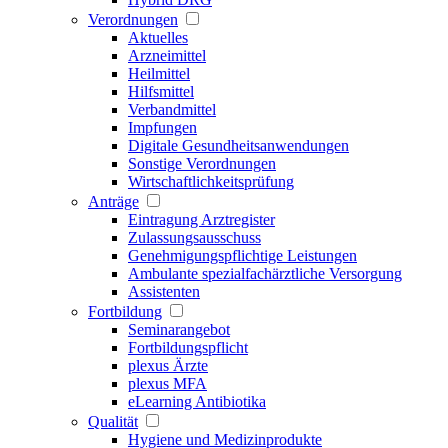
Verordnungen
Aktuelles
Arzneimittel
Heilmittel
Hilfsmittel
Verbandmittel
Impfungen
Digitale Gesundheitsanwendungen
Sonstige Verordnungen
Wirtschaftlichkeitsprüfung
Anträge
Eintragung Arztregister
Zulassungsausschuss
Genehmigungspflichtige Leistungen
Ambulante spezialfachärztliche Versorgung
Assistenten
Fortbildung
Seminarangebot
Fortbildungspflicht
plexus Ärzte
plexus MFA
eLearning Antibiotika
Qualität
Hygiene und Medizinprodukte