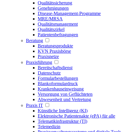
Qualitätssicherung
Genehmigungen
Disease-Management-Programme
MRE/MRSA
Qualitätsmanagement
Qualitätszirkel
Patientenbefragungen
Beratung
Beratungsprodukte
KVN Praxisbörse
Praxisnetze
Praxisführung
Bereitschaftsdienst
Datenschutz
Formularbestellungen
Blankoformulardruck
Krankenhauseinweisung
Versorgung von Geflüchteten
Abwesenheit und Vertretung
Praxis IT
Künstliche Intelligenz (KI)
Elektronische Patientenakte (ePA) für alle
Telematikinfrastruktur (TI)
Telemedizin
Praxisverwaltungssysteme und digitale Tools