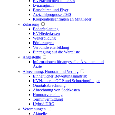
KVNachrichten Juli 2026
kvn.magazin
Broschüren und Flyer
Arztzahlprognose 2040
Kooperationsanfragen an Mitglieder
Zulassung
Bedarfsplanung
KVNiederlassen
Weiterbildung
Förderungen
Verbundweiterbildung
Eintragung auf die Warteliste
Angestellte
Informationen für angestellte Ärztinnen und
Ärzte
Abrechnung, Honorar und Vertrag
Einheitlicher Bewertungsmaßstab
KVN-interne GOP und Schutzimpfungen
Quartalsabrechnung
Abrechnung von Sachkosten
Honorarverteilung
Terminvermittlung
Hybrid DRG
Verordnungen
Aktuelles