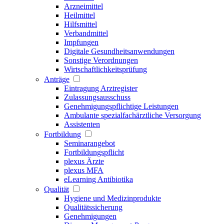
Arzneimittel
Heilmittel
Hilfsmittel
Verbandmittel
Impfungen
Digitale Gesundheitsanwendungen
Sonstige Verordnungen
Wirtschaftlichkeitsprüfung
Anträge
Eintragung Arztregister
Zulassungsausschuss
Genehmigungspflichtige Leistungen
Ambulante spezialfachärztliche Versorgung
Assistenten
Fortbildung
Seminarangebot
Fortbildungspflicht
plexus Ärzte
plexus MFA
eLearning Antibiotika
Qualität
Hygiene und Medizinprodukte
Qualitätssicherung
Genehmigungen