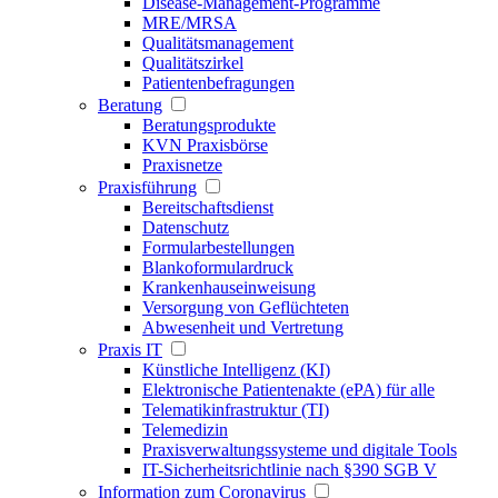
Disease-Management-Programme
MRE/MRSA
Qualitätsmanagement
Qualitätszirkel
Patientenbefragungen
Beratung
Beratungsprodukte
KVN Praxisbörse
Praxisnetze
Praxisführung
Bereitschaftsdienst
Datenschutz
Formularbestellungen
Blankoformulardruck
Krankenhauseinweisung
Versorgung von Geflüchteten
Abwesenheit und Vertretung
Praxis IT
Künstliche Intelligenz (KI)
Elektronische Patientenakte (ePA) für alle
Telematikinfrastruktur (TI)
Telemedizin
Praxisverwaltungssysteme und digitale Tools
IT-Sicherheitsrichtlinie nach §390 SGB V
Information zum Coronavirus