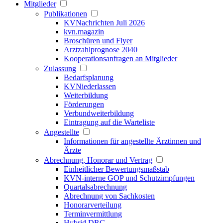
Mitglieder
Publikationen
KVNachrichten Juli 2026
kvn.magazin
Broschüren und Flyer
Arztzahlprognose 2040
Kooperationsanfragen an Mitglieder
Zulassung
Bedarfsplanung
KVNiederlassen
Weiterbildung
Förderungen
Verbundweiterbildung
Eintragung auf die Warteliste
Angestellte
Informationen für angestellte Ärztinnen und
Ärzte
Abrechnung, Honorar und Vertrag
Einheitlicher Bewertungsmaßstab
KVN-interne GOP und Schutzimpfungen
Quartalsabrechnung
Abrechnung von Sachkosten
Honorarverteilung
Terminvermittlung
Hybrid DRG