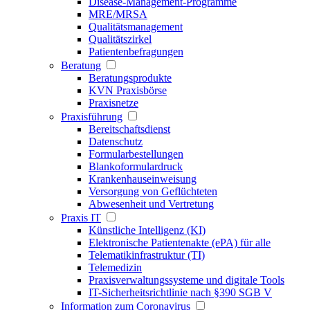
Disease-Management-Programme
MRE/MRSA
Qualitätsmanagement
Qualitätszirkel
Patientenbefragungen
Beratung
Beratungsprodukte
KVN Praxisbörse
Praxisnetze
Praxisführung
Bereitschaftsdienst
Datenschutz
Formularbestellungen
Blankoformulardruck
Krankenhauseinweisung
Versorgung von Geflüchteten
Abwesenheit und Vertretung
Praxis IT
Künstliche Intelligenz (KI)
Elektronische Patientenakte (ePA) für alle
Telematikinfrastruktur (TI)
Telemedizin
Praxisverwaltungssysteme und digitale Tools
IT-Sicherheitsrichtlinie nach §390 SGB V
Information zum Coronavirus