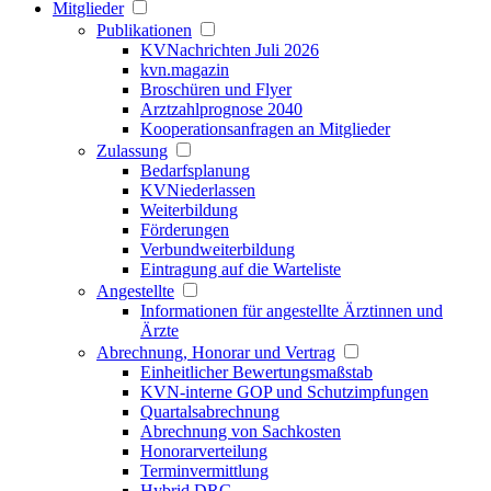
Mitglieder
Publikationen
KVNachrichten Juli 2026
kvn.magazin
Broschüren und Flyer
Arztzahlprognose 2040
Kooperationsanfragen an Mitglieder
Zulassung
Bedarfsplanung
KVNiederlassen
Weiterbildung
Förderungen
Verbundweiterbildung
Eintragung auf die Warteliste
Angestellte
Informationen für angestellte Ärztinnen und
Ärzte
Abrechnung, Honorar und Vertrag
Einheitlicher Bewertungsmaßstab
KVN-interne GOP und Schutzimpfungen
Quartalsabrechnung
Abrechnung von Sachkosten
Honorarverteilung
Terminvermittlung
Hybrid DRG