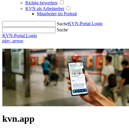
Richtig bewerben
KVN als Arbeitgeber
Mitarbeiter im Portrait
KVN-Portal Login
Suche
Suche
KVN-Portal Login
play_arrow
kvn.app