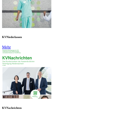
KVNiederlassen
Mehr
KVNachrichten