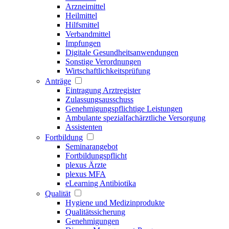
Arzneimittel
Heilmittel
Hilfsmittel
Verbandmittel
Impfungen
Digitale Gesundheitsanwendungen
Sonstige Verordnungen
Wirtschaftlichkeitsprüfung
Anträge
Eintragung Arztregister
Zulassungsausschuss
Genehmigungspflichtige Leistungen
Ambulante spezialfachärztliche Versorgung
Assistenten
Fortbildung
Seminarangebot
Fortbildungspflicht
plexus Ärzte
plexus MFA
eLearning Antibiotika
Qualität
Hygiene und Medizinprodukte
Qualitätssicherung
Genehmigungen