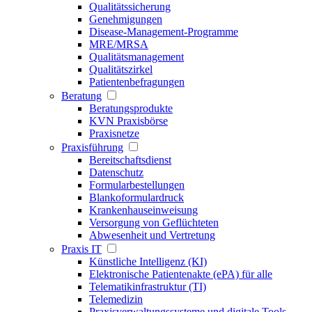
Qualitätssicherung
Genehmigungen
Disease-Management-Programme
MRE/MRSA
Qualitätsmanagement
Qualitätszirkel
Patientenbefragungen
Beratung
Beratungsprodukte
KVN Praxisbörse
Praxisnetze
Praxisführung
Bereitschaftsdienst
Datenschutz
Formularbestellungen
Blankoformulardruck
Krankenhauseinweisung
Versorgung von Geflüchteten
Abwesenheit und Vertretung
Praxis IT
Künstliche Intelligenz (KI)
Elektronische Patientenakte (ePA) für alle
Telematikinfrastruktur (TI)
Telemedizin
Praxisverwaltungssysteme und digitale Tools