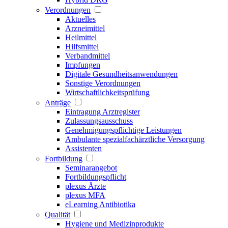
Verordnungen
Aktuelles
Arzneimittel
Heilmittel
Hilfsmittel
Verbandmittel
Impfungen
Digitale Gesundheitsanwendungen
Sonstige Verordnungen
Wirtschaftlichkeitsprüfung
Anträge
Eintragung Arztregister
Zulassungsausschuss
Genehmigungspflichtige Leistungen
Ambulante spezialfachärztliche Versorgung
Assistenten
Fortbildung
Seminarangebot
Fortbildungspflicht
plexus Ärzte
plexus MFA
eLearning Antibiotika
Qualität
Hygiene und Medizinprodukte