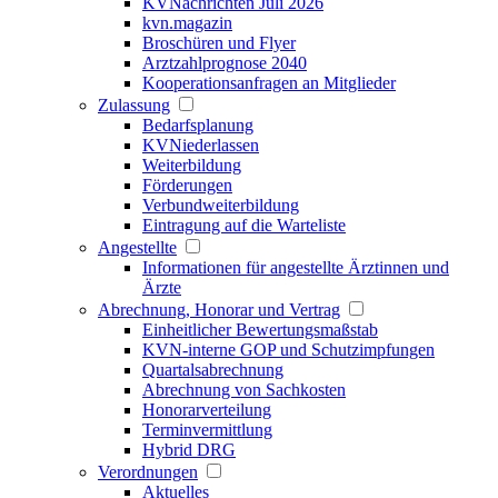
KVNachrichten Juli 2026
kvn.magazin
Broschüren und Flyer
Arztzahlprognose 2040
Kooperationsanfragen an Mitglieder
Zulassung
Bedarfsplanung
KVNiederlassen
Weiterbildung
Förderungen
Verbundweiterbildung
Eintragung auf die Warteliste
Angestellte
Informationen für angestellte Ärztinnen und
Ärzte
Abrechnung, Honorar und Vertrag
Einheitlicher Bewertungsmaßstab
KVN-interne GOP und Schutzimpfungen
Quartalsabrechnung
Abrechnung von Sachkosten
Honorarverteilung
Terminvermittlung
Hybrid DRG
Verordnungen
Aktuelles