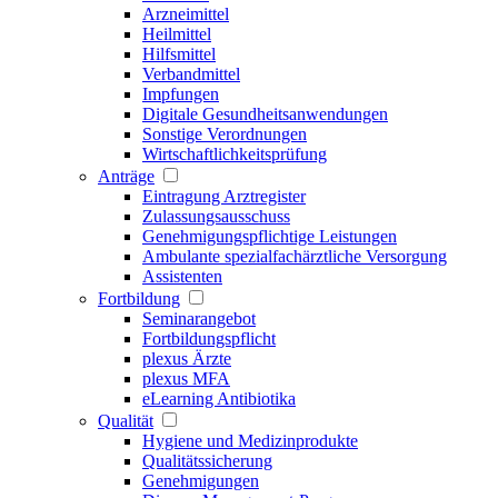
Arzneimittel
Heilmittel
Hilfsmittel
Verbandmittel
Impfungen
Digitale Gesundheitsanwendungen
Sonstige Verordnungen
Wirtschaftlichkeitsprüfung
Anträge
Eintragung Arztregister
Zulassungsausschuss
Genehmigungspflichtige Leistungen
Ambulante spezialfachärztliche Versorgung
Assistenten
Fortbildung
Seminarangebot
Fortbildungspflicht
plexus Ärzte
plexus MFA
eLearning Antibiotika
Qualität
Hygiene und Medizinprodukte
Qualitätssicherung
Genehmigungen