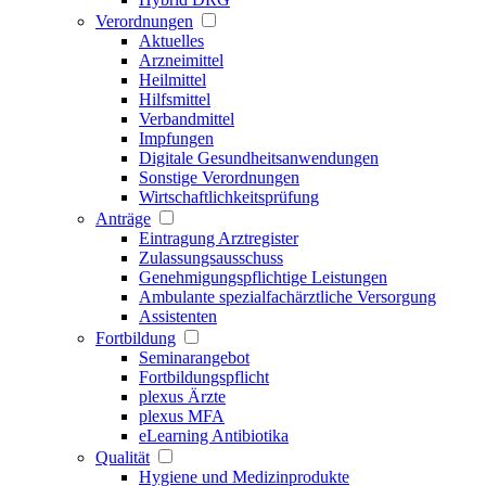
Verordnungen
Aktuelles
Arzneimittel
Heilmittel
Hilfsmittel
Verbandmittel
Impfungen
Digitale Gesundheitsanwendungen
Sonstige Verordnungen
Wirtschaftlichkeitsprüfung
Anträge
Eintragung Arztregister
Zulassungsausschuss
Genehmigungspflichtige Leistungen
Ambulante spezialfachärztliche Versorgung
Assistenten
Fortbildung
Seminarangebot
Fortbildungspflicht
plexus Ärzte
plexus MFA
eLearning Antibiotika
Qualität
Hygiene und Medizinprodukte