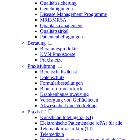
Qualitätssicherung
Genehmigungen
Disease-Management-Programme
MRE/MRSA
Qualitätsmanagement
Qualitätszirkel
Patientenbefragungen
Beratung
Beratungsprodukte
KVN Praxisbörse
Praxisnetze
Praxisführung
Bereitschaftsdienst
Datenschutz
Formularbestellungen
Blankoformulardruck
Krankenhauseinweisung
Versorgung von Geflüchteten
Abwesenheit und Vertretung
Praxis IT
Künstliche Intelligenz (KI)
Elektronische Patientenakte (ePA) für alle
Telematikinfrastruktur (TI)
Telemedizin
Praxisverwaltungssysteme und digitale Tools