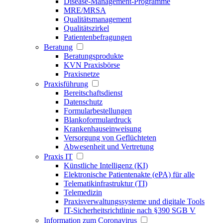
Disease-Management-Programme
MRE/MRSA
Qualitätsmanagement
Qualitätszirkel
Patientenbefragungen
Beratung
Beratungsprodukte
KVN Praxisbörse
Praxisnetze
Praxisführung
Bereitschaftsdienst
Datenschutz
Formularbestellungen
Blankoformulardruck
Krankenhauseinweisung
Versorgung von Geflüchteten
Abwesenheit und Vertretung
Praxis IT
Künstliche Intelligenz (KI)
Elektronische Patientenakte (ePA) für alle
Telematikinfrastruktur (TI)
Telemedizin
Praxisverwaltungssysteme und digitale Tools
IT-Sicherheitsrichtlinie nach §390 SGB V
Information zum Coronavirus