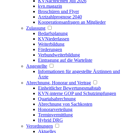
KVNachrichten Juli 2026
kvn.magazin
Broschüren und Flyer
Arztzahlprognose 2040
Kooperationsanfragen an Mitglieder
Zulassung
Bedarfsplanung
KVNiederlassen
Weiterbildung
Förderungen
Verbundweiterbildung
Eintragung auf die Warteliste
Angestellte
Informationen für angestellte Ärztinnen und
Ärzte
Abrechnung, Honorar und Vertrag
Einheitlicher Bewertungsmaßstab
KVN-interne GOP und Schutzimpfungen
Quartalsabrechnung
Abrechnung von Sachkosten
Honorarverteilung
Terminvermittlung
Hybrid DRG
Verordnungen
Aktuelles