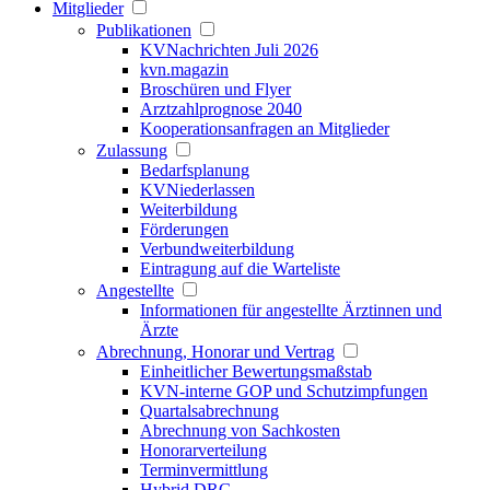
Mitglieder
Publikationen
KVNachrichten Juli 2026
kvn.magazin
Broschüren und Flyer
Arztzahlprognose 2040
Kooperationsanfragen an Mitglieder
Zulassung
Bedarfsplanung
KVNiederlassen
Weiterbildung
Förderungen
Verbundweiterbildung
Eintragung auf die Warteliste
Angestellte
Informationen für angestellte Ärztinnen und
Ärzte
Abrechnung, Honorar und Vertrag
Einheitlicher Bewertungsmaßstab
KVN-interne GOP und Schutzimpfungen
Quartalsabrechnung
Abrechnung von Sachkosten
Honorarverteilung
Terminvermittlung
Hybrid DRG