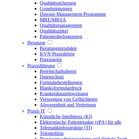
Qualitätssicherung
Genehmigungen
Disease-Management-Programme
MRE/MRSA
Qualitätsmanagement
Qualitätszirkel
Patientenbefragungen
Beratung
Beratungsprodukte
KVN Praxisbörse
Praxisnetze
Praxisführung
Bereitschaftsdienst
Datenschutz
Formularbestellungen
Blankoformulardruck
Krankenhauseinweisung
Versorgung von Geflüchteten
Abwesenheit und Vertretung
Praxis IT
Künstliche Intelligenz (KI)
Elektronische Patientenakte (ePA) für alle
Telematikinfrastruktur (TI)
Telemedizin
Praxisverwaltungssysteme und digitale Tools