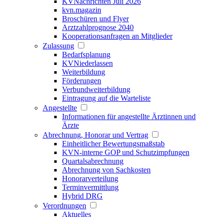
KVNachrichten Juli 2026
kvn.magazin
Broschüren und Flyer
Arztzahlprognose 2040
Kooperationsanfragen an Mitglieder
Zulassung
Bedarfsplanung
KVNiederlassen
Weiterbildung
Förderungen
Verbundweiterbildung
Eintragung auf die Warteliste
Angestellte
Informationen für angestellte Ärztinnen und
Ärzte
Abrechnung, Honorar und Vertrag
Einheitlicher Bewertungsmaßstab
KVN-interne GOP und Schutzimpfungen
Quartalsabrechnung
Abrechnung von Sachkosten
Honorarverteilung
Terminvermittlung
Hybrid DRG
Verordnungen
Aktuelles