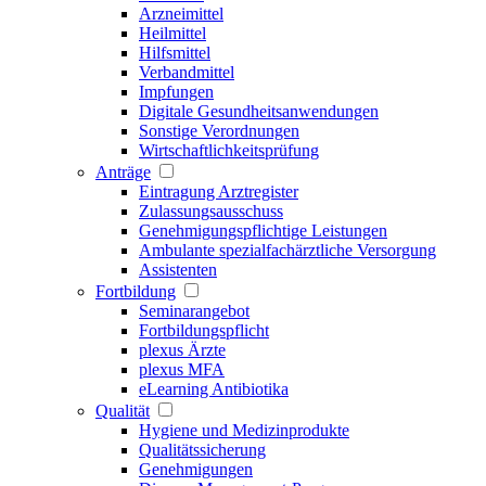
Arzneimittel
Heilmittel
Hilfsmittel
Verbandmittel
Impfungen
Digitale Gesundheitsanwendungen
Sonstige Verordnungen
Wirtschaftlichkeitsprüfung
Anträge
Eintragung Arztregister
Zulassungsausschuss
Genehmigungspflichtige Leistungen
Ambulante spezialfachärztliche Versorgung
Assistenten
Fortbildung
Seminarangebot
Fortbildungspflicht
plexus Ärzte
plexus MFA
eLearning Antibiotika
Qualität
Hygiene und Medizinprodukte
Qualitätssicherung
Genehmigungen