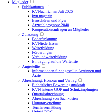
Mitglieder
Publikationen
KVNachrichten Juli 2026
kvn.magazin
Broschüren und Flyer
Arztzahlprognose 2040
Kooperationsanfragen an Mitglieder
Zulassung
Bedarfsplanung
KVNiederlassen
Weiterbildung
Förderungen
Verbundweiterbildung
Eintragung auf die Warteliste
Angestellte
Informationen für angestellte Ärztinnen und
Ärzte
Abrechnung, Honorar und Vertrag
Einheitlicher Bewertungsmaßstab
KVN-interne GOP und Schutzimpfungen
Quartalsabrechnung
Abrechnung von Sachkosten
Honorarverteilung
Terminvermittlung
Hybrid DRG