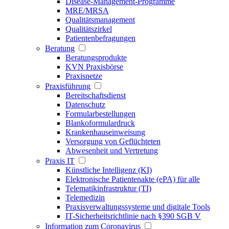
Disease-Management-Programme
MRE/MRSA
Qualitätsmanagement
Qualitätszirkel
Patientenbefragungen
Beratung
Beratungsprodukte
KVN Praxisbörse
Praxisnetze
Praxisführung
Bereitschaftsdienst
Datenschutz
Formularbestellungen
Blankoformulardruck
Krankenhauseinweisung
Versorgung von Geflüchteten
Abwesenheit und Vertretung
Praxis IT
Künstliche Intelligenz (KI)
Elektronische Patientenakte (ePA) für alle
Telematikinfrastruktur (TI)
Telemedizin
Praxisverwaltungssysteme und digitale Tools
IT-Sicherheitsrichtlinie nach §390 SGB V
Information zum Coronavirus