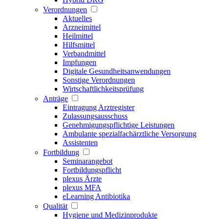
Verordnungen
Aktuelles
Arzneimittel
Heilmittel
Hilfsmittel
Verbandmittel
Impfungen
Digitale Gesundheitsanwendungen
Sonstige Verordnungen
Wirtschaftlichkeitsprüfung
Anträge
Eintragung Arztregister
Zulassungsausschuss
Genehmigungspflichtige Leistungen
Ambulante spezialfachärztliche Versorgung
Assistenten
Fortbildung
Seminarangebot
Fortbildungspflicht
plexus Ärzte
plexus MFA
eLearning Antibiotika
Qualität
Hygiene und Medizinprodukte