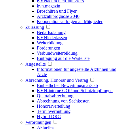
KVNachrichten Juli 2026
kvn.magazin
Broschüren und Flyer
Arztzahlprognose 2040
Kooperationsanfragen an Mitglieder
Zulassung
Bedarfsplanung
KVNiederlassen
Weiterbildung
Förderungen
Verbundweiterbildung
Eintragung auf die Warteliste
Angestellte
Informationen für angestellte Ärztinnen und
Ärzte
Abrechnung, Honorar und Vertrag
Einheitlicher Bewertungsmaßstab
KVN-interne GOP und Schutzimpfungen
Quartalsabrechnung
Abrechnung von Sachkosten
Honorarverteilung
Terminvermittlung
Hybrid DRG
Verordnungen
Aktuelles