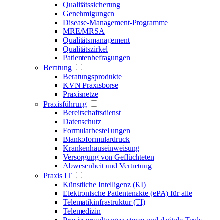
Qualitätssicherung
Genehmigungen
Disease-Management-Programme
MRE/MRSA
Qualitätsmanagement
Qualitätszirkel
Patientenbefragungen
Beratung
Beratungsprodukte
KVN Praxisbörse
Praxisnetze
Praxisführung
Bereitschaftsdienst
Datenschutz
Formularbestellungen
Blankoformulardruck
Krankenhauseinweisung
Versorgung von Geflüchteten
Abwesenheit und Vertretung
Praxis IT
Künstliche Intelligenz (KI)
Elektronische Patientenakte (ePA) für alle
Telematikinfrastruktur (TI)
Telemedizin
Praxisverwaltungssysteme und digitale Tools