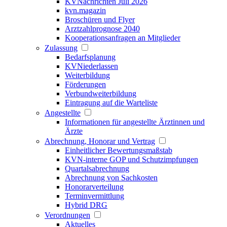
KVNachrichten Juli 2026
kvn.magazin
Broschüren und Flyer
Arztzahlprognose 2040
Kooperationsanfragen an Mitglieder
Zulassung
Bedarfsplanung
KVNiederlassen
Weiterbildung
Förderungen
Verbundweiterbildung
Eintragung auf die Warteliste
Angestellte
Informationen für angestellte Ärztinnen und
Ärzte
Abrechnung, Honorar und Vertrag
Einheitlicher Bewertungsmaßstab
KVN-interne GOP und Schutzimpfungen
Quartalsabrechnung
Abrechnung von Sachkosten
Honorarverteilung
Terminvermittlung
Hybrid DRG
Verordnungen
Aktuelles