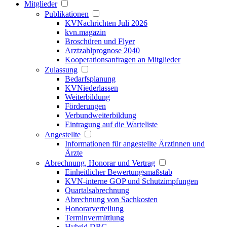
Mitglieder
Publikationen
KVNachrichten Juli 2026
kvn.magazin
Broschüren und Flyer
Arztzahlprognose 2040
Kooperationsanfragen an Mitglieder
Zulassung
Bedarfsplanung
KVNiederlassen
Weiterbildung
Förderungen
Verbundweiterbildung
Eintragung auf die Warteliste
Angestellte
Informationen für angestellte Ärztinnen und
Ärzte
Abrechnung, Honorar und Vertrag
Einheitlicher Bewertungsmaßstab
KVN-interne GOP und Schutzimpfungen
Quartalsabrechnung
Abrechnung von Sachkosten
Honorarverteilung
Terminvermittlung
Hybrid DRG