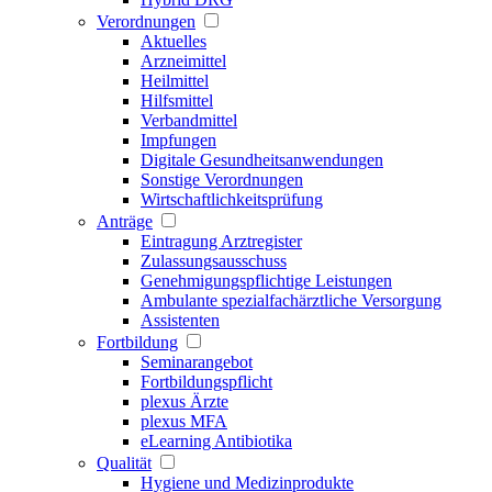
Verordnungen
Aktuelles
Arzneimittel
Heilmittel
Hilfsmittel
Verbandmittel
Impfungen
Digitale Gesundheitsanwendungen
Sonstige Verordnungen
Wirtschaftlichkeitsprüfung
Anträge
Eintragung Arztregister
Zulassungsausschuss
Genehmigungspflichtige Leistungen
Ambulante spezialfachärztliche Versorgung
Assistenten
Fortbildung
Seminarangebot
Fortbildungspflicht
plexus Ärzte
plexus MFA
eLearning Antibiotika
Qualität
Hygiene und Medizinprodukte