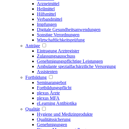
Arzneimittel
Heilmittel
Hilfsmittel
Verbandmittel
Impfungen
Digitale Gesundheitsanwendungen
Sonstige Verordnungen
Wirtschaftlichkeitsprüfung
Anträge
Eintragung Arztregister
Zulassungsausschuss
Genehmigungspflichtige Leistungen
Ambulante spezialfachärztliche Versorgung
Assistenten
Fortbildung
Seminarangebot
Fortbildungspflicht
plexus Ärzte
plexus MFA
eLearning Antibiotika
Qualität
Hygiene und Medizinprodukte
Qualitätssicherung
Genehmigungen