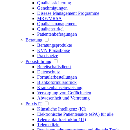
Qualitätssicherung
Genehmigungen
Disease-Management-Programme
MRE/MRSA
Qualitätsmanagement
Qualitätszirkel
Patientenbefragungen
Beratung
Beratungsprodukte
KVN Praxisbörse
Praxisnetze
Praxisführung
Bereitschaftsdienst
Datenschutz
Formularbestellungen
Blankoformulardruck
Krankenhauseinweisung
Versorgung von Geflüchteten
Abwesenheit und Vertretung
Praxis IT
Künstliche Intelligenz (KI)
Elektronische Patientenakte (ePA) für alle
Telematikinfrastruktur (TI)
Telemedizin
Praxisverwaltungssysteme und digitale Tools