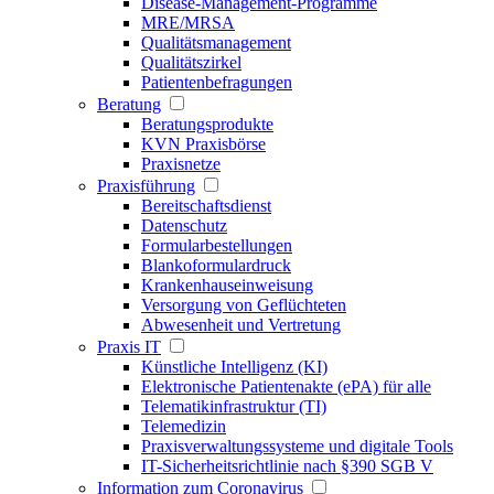
Disease-Management-Programme
MRE/MRSA
Qualitätsmanagement
Qualitätszirkel
Patientenbefragungen
Beratung
Beratungsprodukte
KVN Praxisbörse
Praxisnetze
Praxisführung
Bereitschaftsdienst
Datenschutz
Formularbestellungen
Blankoformulardruck
Krankenhauseinweisung
Versorgung von Geflüchteten
Abwesenheit und Vertretung
Praxis IT
Künstliche Intelligenz (KI)
Elektronische Patientenakte (ePA) für alle
Telematikinfrastruktur (TI)
Telemedizin
Praxisverwaltungssysteme und digitale Tools
IT-Sicherheitsrichtlinie nach §390 SGB V
Information zum Coronavirus