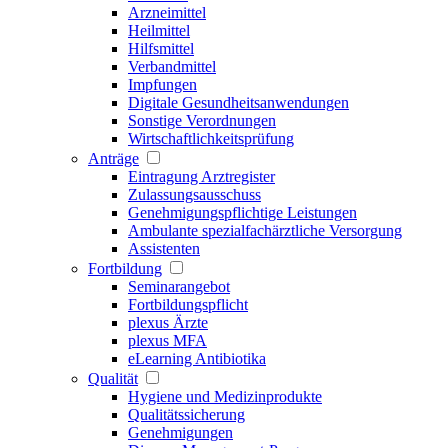
Arzneimittel
Heilmittel
Hilfsmittel
Verbandmittel
Impfungen
Digitale Gesundheitsanwendungen
Sonstige Verordnungen
Wirtschaftlichkeitsprüfung
Anträge
Eintragung Arztregister
Zulassungsausschuss
Genehmigungspflichtige Leistungen
Ambulante spezialfachärztliche Versorgung
Assistenten
Fortbildung
Seminarangebot
Fortbildungspflicht
plexus Ärzte
plexus MFA
eLearning Antibiotika
Qualität
Hygiene und Medizinprodukte
Qualitätssicherung
Genehmigungen