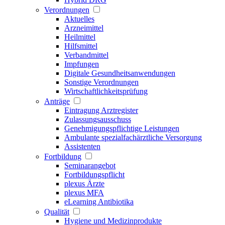
Verordnungen
Aktuelles
Arzneimittel
Heilmittel
Hilfsmittel
Verbandmittel
Impfungen
Digitale Gesundheitsanwendungen
Sonstige Verordnungen
Wirtschaftlichkeitsprüfung
Anträge
Eintragung Arztregister
Zulassungsausschuss
Genehmigungspflichtige Leistungen
Ambulante spezialfachärztliche Versorgung
Assistenten
Fortbildung
Seminarangebot
Fortbildungspflicht
plexus Ärzte
plexus MFA
eLearning Antibiotika
Qualität
Hygiene und Medizinprodukte