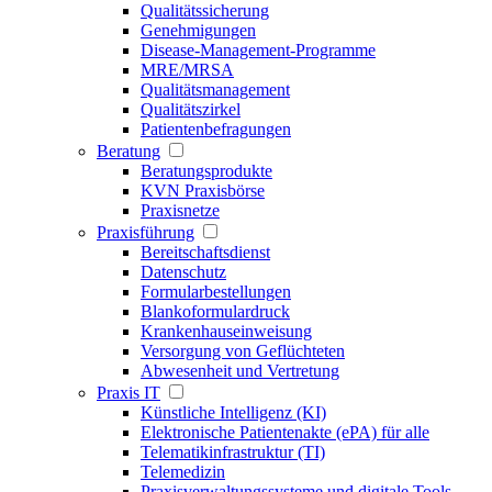
Qualitätssicherung
Genehmigungen
Disease-Management-Programme
MRE/MRSA
Qualitätsmanagement
Qualitätszirkel
Patientenbefragungen
Beratung
Beratungsprodukte
KVN Praxisbörse
Praxisnetze
Praxisführung
Bereitschaftsdienst
Datenschutz
Formularbestellungen
Blankoformulardruck
Krankenhauseinweisung
Versorgung von Geflüchteten
Abwesenheit und Vertretung
Praxis IT
Künstliche Intelligenz (KI)
Elektronische Patientenakte (ePA) für alle
Telematikinfrastruktur (TI)
Telemedizin
Praxisverwaltungssysteme und digitale Tools