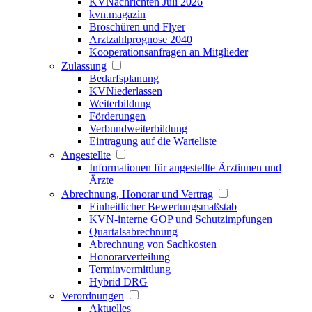
KVNachrichten Juli 2026
kvn.magazin
Broschüren und Flyer
Arztzahlprognose 2040
Kooperationsanfragen an Mitglieder
Zulassung
Bedarfsplanung
KVNiederlassen
Weiterbildung
Förderungen
Verbundweiterbildung
Eintragung auf die Warteliste
Angestellte
Informationen für angestellte Ärztinnen und
Ärzte
Abrechnung, Honorar und Vertrag
Einheitlicher Bewertungsmaßstab
KVN-interne GOP und Schutzimpfungen
Quartalsabrechnung
Abrechnung von Sachkosten
Honorarverteilung
Terminvermittlung
Hybrid DRG
Verordnungen
Aktuelles