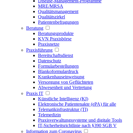
Disease-Management-Programme
MRE/MRSA
Qualitätsmanagement
Qualitätszirkel
Patientenbefragungen
Beratung
Beratungsprodukte
KVN Praxisbörse
Praxisnetze
Praxisführung
Bereitschaftsdienst
Datenschutz
Formularbestellungen
Blankoformulardruck
Krankenhauseinweisung
Versorgung von Geflüchteten
Abwesenheit und Vertretung
Praxis IT
Künstliche Intelligenz (KI)
Elektronische Patientenakte (ePA) für alle
Telematikinfrastruktur (TI)
Telemedizin
Praxisverwaltungssysteme und digitale Tools
IT-Sicherheitsrichtlinie nach §390 SGB V
Information zum Coronavirus