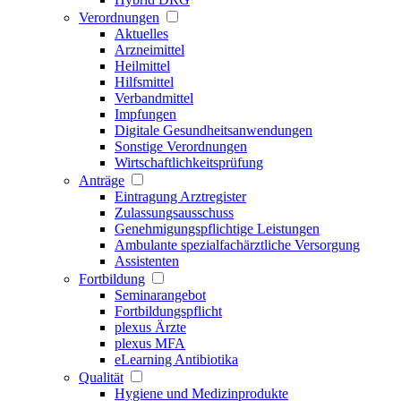
Verordnungen
Aktuelles
Arzneimittel
Heilmittel
Hilfsmittel
Verbandmittel
Impfungen
Digitale Gesundheitsanwendungen
Sonstige Verordnungen
Wirtschaftlichkeitsprüfung
Anträge
Eintragung Arztregister
Zulassungsausschuss
Genehmigungspflichtige Leistungen
Ambulante spezialfachärztliche Versorgung
Assistenten
Fortbildung
Seminarangebot
Fortbildungspflicht
plexus Ärzte
plexus MFA
eLearning Antibiotika
Qualität
Hygiene und Medizinprodukte