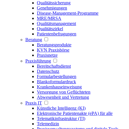
Qualitätssicherung
Genehmigungen
Disease-Management-Programme
MRE/MRSA
Qualitätsmanagement
Qualitätszirkel
Patientenbefragungen
Beratung
Beratungsprodukte
KVN Praxisbörse
Praxisnetze
Praxisführung
Bereitschaftsdienst
Datenschutz
Formularbestellungen
Blankoformulardruck
Krankenhauseinweisung
Versorgung von Geflüchteten
Abwesenheit und Vertretung
Praxis IT
Künstliche Intelligenz (KI)
Elektronische Patientenakte (ePA) für alle
Telematikinfrastruktur (TI)
Telemedizin
Praxisverwaltungssysteme und digitale Tools