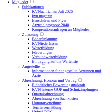
Mitglieder
Publikationen
KVNachrichten Juli 2026
kvn.magazin
Broschüren und Flyer
Arztzahlprognose 2040
Kooperationsanfragen an Mitglieder
Zulassung
Bedarfsplanung
KVNiederlassen
Weiterbildung
Förderungen
Verbundweiterbildung
Eintragung auf die Warteliste
Angestellte
Informationen für angestellte Ärztinnen und
Ärzte
Abrechnung, Honorar und Vertrag
Einheitlicher Bewertungsmaßstab
KVN-interne GOP und Schutzimpfungen
Quartalsabrechnung
Abrechnung von Sachkosten
Honorarverteilung
Terminvermittlung
Hybrid DRG