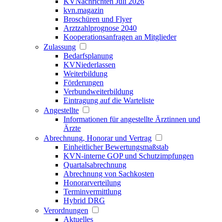
KVNachrichten Juli 2026
kvn.magazin
Broschüren und Flyer
Arztzahlprognose 2040
Kooperationsanfragen an Mitglieder
Zulassung
Bedarfsplanung
KVNiederlassen
Weiterbildung
Förderungen
Verbundweiterbildung
Eintragung auf die Warteliste
Angestellte
Informationen für angestellte Ärztinnen und
Ärzte
Abrechnung, Honorar und Vertrag
Einheitlicher Bewertungsmaßstab
KVN-interne GOP und Schutzimpfungen
Quartalsabrechnung
Abrechnung von Sachkosten
Honorarverteilung
Terminvermittlung
Hybrid DRG
Verordnungen
Aktuelles