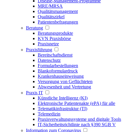
Disease-Management-Programme
MRE/MRSA
Qualitätsmanagement
Qualitätszirkel
Patientenbefragungen
Beratung
Beratungsprodukte
KVN Praxisbörse
Praxisnetze
Praxisführung
Bereitschaftsdienst
Datenschutz
Formularbestellungen
Blankoformulardruck
Krankenhauseinweisung
Versorgung von Geflüchteten
Abwesenheit und Vertretung
Praxis IT
Künstliche Intelligenz (KI)
Elektronische Patientenakte (ePA) für alle
Telematikinfrastruktur (TI)
Telemedizin
Praxisverwaltungssysteme und digitale Tools
IT-Sicherheitsrichtlinie nach §390 SGB V
Information zum Coronavirus