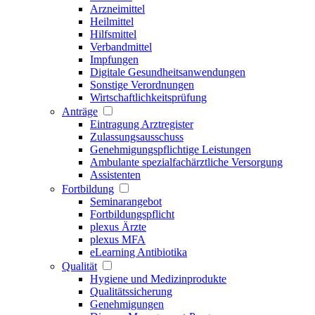
Arzneimittel
Heilmittel
Hilfsmittel
Verbandmittel
Impfungen
Digitale Gesundheitsanwendungen
Sonstige Verordnungen
Wirtschaftlichkeitsprüfung
Anträge
Eintragung Arztregister
Zulassungsausschuss
Genehmigungspflichtige Leistungen
Ambulante spezialfachärztliche Versorgung
Assistenten
Fortbildung
Seminarangebot
Fortbildungspflicht
plexus Ärzte
plexus MFA
eLearning Antibiotika
Qualität
Hygiene und Medizinprodukte
Qualitätssicherung
Genehmigungen