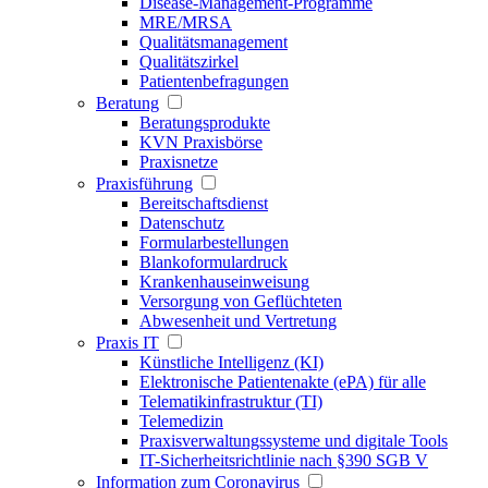
Disease-Management-Programme
MRE/MRSA
Qualitätsmanagement
Qualitätszirkel
Patientenbefragungen
Beratung
Beratungsprodukte
KVN Praxisbörse
Praxisnetze
Praxisführung
Bereitschaftsdienst
Datenschutz
Formularbestellungen
Blankoformulardruck
Krankenhauseinweisung
Versorgung von Geflüchteten
Abwesenheit und Vertretung
Praxis IT
Künstliche Intelligenz (KI)
Elektronische Patientenakte (ePA) für alle
Telematikinfrastruktur (TI)
Telemedizin
Praxisverwaltungssysteme und digitale Tools
IT-Sicherheitsrichtlinie nach §390 SGB V
Information zum Coronavirus