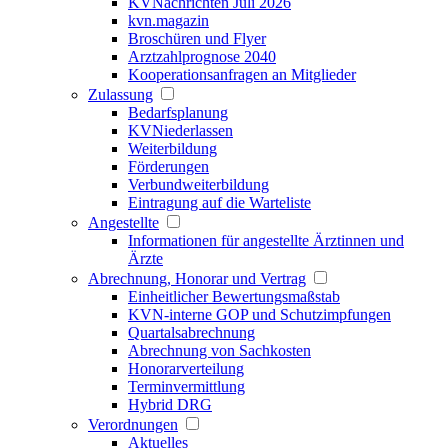
KVNachrichten Juli 2026
kvn.magazin
Broschüren und Flyer
Arztzahlprognose 2040
Kooperationsanfragen an Mitglieder
Zulassung
Bedarfsplanung
KVNiederlassen
Weiterbildung
Förderungen
Verbundweiterbildung
Eintragung auf die Warteliste
Angestellte
Informationen für angestellte Ärztinnen und
Ärzte
Abrechnung, Honorar und Vertrag
Einheitlicher Bewertungsmaßstab
KVN-interne GOP und Schutzimpfungen
Quartalsabrechnung
Abrechnung von Sachkosten
Honorarverteilung
Terminvermittlung
Hybrid DRG
Verordnungen
Aktuelles