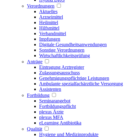
Verordnungen
Aktuelles
Arzneimittel
Heilmittel
Hilfsmittel
Verbandmittel
Impfungen
Digitale Gesundheitsanwendungen
Sonstige Verordnungen
Wirtschaftlichkeitsprüfung
Anträge
Eintragung Arztregister
Zulassungsausschuss
Genehmigungspflichtige Leistungen
Ambulante spezialfachärztliche Versorgung
Assistenten
Fortbildung
Seminarangebot
Fortbildungspflicht
plexus Ärzte
plexus MFA
eLearning Antibiotika
Qualität
Hygiene und Medizinprodukte