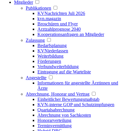
Mitglieder
Publikationen
KVNachrichten Juli 2026
kvn.magazin
Broschüren und Flyer
Arztzahlprognose 2040
Kooperationsanfragen an Mitglieder
Zulassung
Bedarfsplanung
KVNiederlassen
Weiterbildung
Förderungen
Verbundweiterbildung
Eintragung auf die Warteliste
Angestellte
Informationen für angestellte Ärztinnen und
Ärzte
Abrechnung, Honorar und Vertrag
Einheitlicher Bewertungsmaßstab
KVN-interne GOP und Schutzimpfungen
Quartalsabrechnung
Abrechnung von Sachkosten
Honorarverteilung
Terminvermittlung
Hybrid DRG