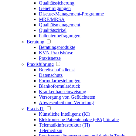
Qualitätssicherung
Genehmigungen
Disease-Management-Programme
MRE/MRSA
Qualitätsmanagement
Qualitätszirkel
Patientenbefragungen
Beratung
Beratungsprodukte
KVN Praxisbörse
Praxisnetze
Praxisführung
Bereitschaftsdienst
Datenschutz
Formularbestellungen
Blankoformulardruck
Krankenhauseinweisung
Versorgung von Geflüchteten
Abwesenheit und Vertretung
Praxis IT
Künstliche Intelligenz (KI)
Elektronische Patientenakte (ePA) für alle
Telematikinfrastruktur (TI)
Telemedizin
Praxisverwaltungssysteme und digitale Tools