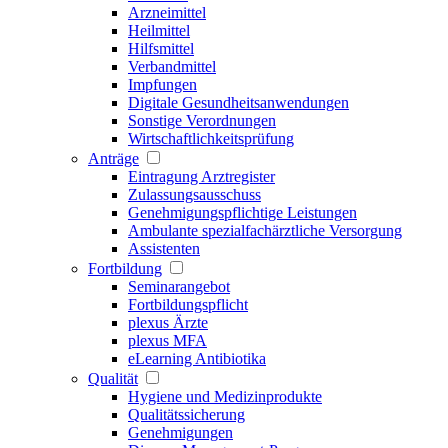
Arzneimittel
Heilmittel
Hilfsmittel
Verbandmittel
Impfungen
Digitale Gesundheitsanwendungen
Sonstige Verordnungen
Wirtschaftlichkeitsprüfung
Anträge
Eintragung Arztregister
Zulassungsausschuss
Genehmigungspflichtige Leistungen
Ambulante spezialfachärztliche Versorgung
Assistenten
Fortbildung
Seminarangebot
Fortbildungspflicht
plexus Ärzte
plexus MFA
eLearning Antibiotika
Qualität
Hygiene und Medizinprodukte
Qualitätssicherung
Genehmigungen