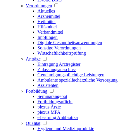
Verordnungen
Aktuelles
Arzneimittel
Heilmittel
Hilfsmittel
Verbandmittel
Impfungen
Digitale Gesundheitsanwendungen
Sonstige Verordnungen
Wirtschaftlichkeitsprüfung
Anträge
Eintragung Arztregister
Zulassungsausschuss
Genehmigungspflichtige Leistungen
Ambulante spezialfachärztliche Versorgung
Assistenten
Fortbildung
Seminarangebot
Fortbildungspflicht
plexus Ärzte
plexus MFA
eLearning Antibiotika
Qualität
Hygiene und Medizinprodukte