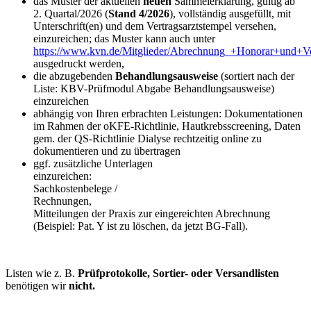
das Muster der aktuellen
neuen
Sammelerklärung, gültig ab
2. Quartal/2026 (
Stand 4/2026
), vollständig ausgefüllt, mit
Unterschrift(en) und dem Vertragsarztstempel versehen,
einzureichen; das Muster kann auch unter
https://www.kvn.de/Mitglieder/Abrechnung_+Honorar+und+Ve
ausgedruckt werden,
die abzugebenden
Behandlungsausweise
(sortiert nach der
Liste: KBV-Prüfmodul Abgabe Behandlungsausweise)
einzureichen
abhängig von Ihren erbrachten Leistungen: Dokumentationen
im Rahmen der oKFE-Richtlinie, Hautkrebsscreening, Daten
gem. der QS-Richtlinie Dialyse rechtzeitig online zu
dokumentieren und zu übertragen
ggf. zusätzliche Unterlagen
einzureichen:
Sachkostenbelege /
Rechnungen,
Mitteilungen der Praxis zur eingereichten Abrechnung
(Beispiel: Pat. Y ist zu löschen, da jetzt BG-Fall).
Listen wie z. B.
Prüfprotokolle, Sortier- oder Versandlisten
benötigen wir
nicht.