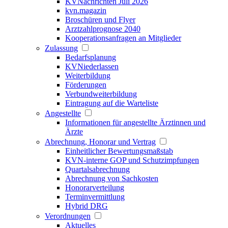
KVNachrichten Juli 2026
kvn.magazin
Broschüren und Flyer
Arztzahlprognose 2040
Kooperationsanfragen an Mitglieder
Zulassung
Bedarfsplanung
KVNiederlassen
Weiterbildung
Förderungen
Verbundweiterbildung
Eintragung auf die Warteliste
Angestellte
Informationen für angestellte Ärztinnen und
Ärzte
Abrechnung, Honorar und Vertrag
Einheitlicher Bewertungsmaßstab
KVN-interne GOP und Schutzimpfungen
Quartalsabrechnung
Abrechnung von Sachkosten
Honorarverteilung
Terminvermittlung
Hybrid DRG
Verordnungen
Aktuelles