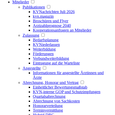
Mitglieder
Publikationen
KVNachrichten Juli 2026
kvn.magazin
Broschüren und Flyer
Arztzahlprognose 2040
Kooperationsanfragen an Mitglieder
Zulassung
Bedarfsplanung
KVNiederlassen
Weiterbildung
Förderungen
Verbundweiterbildung
Eintragung auf die Warteliste
Angestellte
Informationen für angestellte Ärztinnen und
Ärzte
Abrechnung, Honorar und Vertrag
Einheitlicher Bewertungsmaßstab
KVN-interne GOP und Schutzimpfungen
Quartalsabrechnung
Abrechnung von Sachkosten
Honorarverteilung
Terminvermittlung
Hybrid DRG