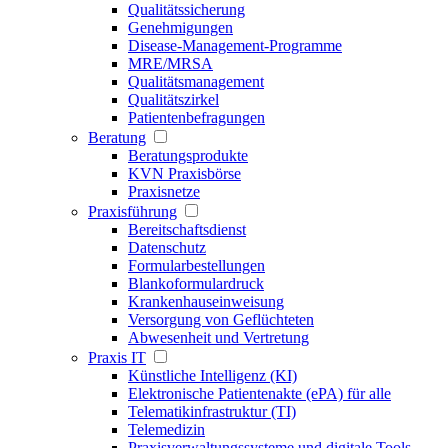
Qualitätssicherung
Genehmigungen
Disease-Management-Programme
MRE/MRSA
Qualitätsmanagement
Qualitätszirkel
Patientenbefragungen
Beratung
Beratungsprodukte
KVN Praxisbörse
Praxisnetze
Praxisführung
Bereitschaftsdienst
Datenschutz
Formularbestellungen
Blankoformulardruck
Krankenhauseinweisung
Versorgung von Geflüchteten
Abwesenheit und Vertretung
Praxis IT
Künstliche Intelligenz (KI)
Elektronische Patientenakte (ePA) für alle
Telematikinfrastruktur (TI)
Telemedizin
Praxisverwaltungssysteme und digitale Tools