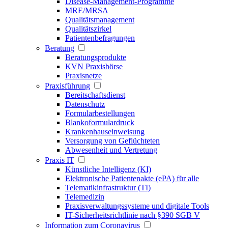
Disease-Management-Programme
MRE/MRSA
Qualitätsmanagement
Qualitätszirkel
Patientenbefragungen
Beratung
Beratungsprodukte
KVN Praxisbörse
Praxisnetze
Praxisführung
Bereitschaftsdienst
Datenschutz
Formularbestellungen
Blankoformulardruck
Krankenhauseinweisung
Versorgung von Geflüchteten
Abwesenheit und Vertretung
Praxis IT
Künstliche Intelligenz (KI)
Elektronische Patientenakte (ePA) für alle
Telematikinfrastruktur (TI)
Telemedizin
Praxisverwaltungssysteme und digitale Tools
IT-Sicherheitsrichtlinie nach §390 SGB V
Information zum Coronavirus