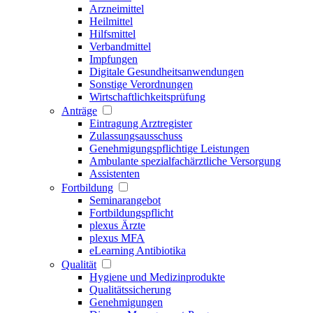
Arzneimittel
Heilmittel
Hilfsmittel
Verbandmittel
Impfungen
Digitale Gesundheitsanwendungen
Sonstige Verordnungen
Wirtschaftlichkeitsprüfung
Anträge
Eintragung Arztregister
Zulassungsausschuss
Genehmigungspflichtige Leistungen
Ambulante spezialfachärztliche Versorgung
Assistenten
Fortbildung
Seminarangebot
Fortbildungspflicht
plexus Ärzte
plexus MFA
eLearning Antibiotika
Qualität
Hygiene und Medizinprodukte
Qualitätssicherung
Genehmigungen