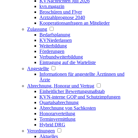
KVNachrichten Juli 2026
kvn.magazin
Broschüren und Flyer
Arztzahlprognose 2040
Kooperationsanfragen an Mitglieder
Zulassung
Bedarfsplanung
KVNiederlassen
Weiterbildung
Förderungen
Verbundweiterbildung
Eintragung auf die Warteliste
Angestellte
Informationen für angestellte Ärztinnen und
Ärzte
Abrechnung, Honorar und Vertrag
Einheitlicher Bewertungsmaßstab
KVN-interne GOP und Schutzimpfungen
Quartalsabrechnung
Abrechnung von Sachkosten
Honorarverteilung
Terminvermittlung
Hybrid DRG
Verordnungen
Aktuelles