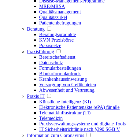
Disease-Management-Programme
MRE/MRSA
Qualitätsmanagement
Qualitätszirkel
Patientenbefragungen
Beratung
Beratungsprodukte
KVN Praxisbörse
Praxisnetze
Praxisführung
Bereitschaftsdienst
Datenschutz
Formularbestellungen
Blankoformulardruck
Krankenhauseinweisung
Versorgung von Geflüchteten
Abwesenheit und Vertretung
Praxis IT
Künstliche Intelligenz (KI)
Elektronische Patientenakte (ePA) für alle
Telematikinfrastruktur (TI)
Telemedizin
Praxisverwaltungssysteme und digitale Tools
IT-Sicherheitsrichtlinie nach §390 SGB V
Information zum Coronavirus