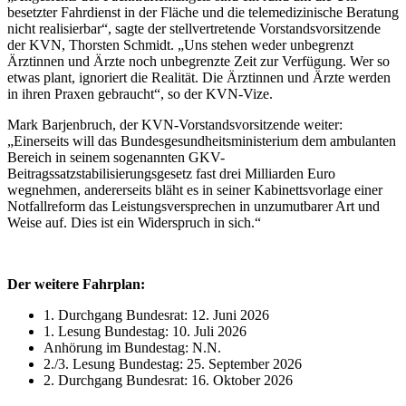
besetzter Fahrdienst in der Fläche und die telemedizinische Beratung
nicht realisierbar“, sagte der stellvertretende Vorstandsvorsitzende
der KVN, Thorsten Schmidt. „Uns stehen weder unbegrenzt
Ärztinnen und Ärzte noch unbegrenzte Zeit zur Verfügung. Wer so
etwas plant, ignoriert die Realität. Die Ärztinnen und Ärzte werden
in ihren Praxen gebraucht“, so der KVN-Vize.
Mark Barjenbruch, der KVN-Vorstandsvorsitzende weiter:
„Einerseits will das Bundesgesundheitsministerium dem ambulanten
Bereich in seinem sogenannten GKV-
Beitragssatzstabilisierungsgesetz fast drei Milliarden Euro
wegnehmen, andererseits bläht es in seiner Kabinettsvorlage einer
Notfallreform das Leistungsversprechen in unzumutbarer Art und
Weise auf. Dies ist ein Widerspruch in sich.“
Der weitere Fahrplan:
1. Durchgang Bundesrat: 12. Juni 2026
1. Lesung Bundestag: 10. Juli 2026
Anhörung im Bundestag: N.N.
2./3. Lesung Bundestag: 25. September 2026
2. Durchgang Bundesrat: 16. Oktober 2026