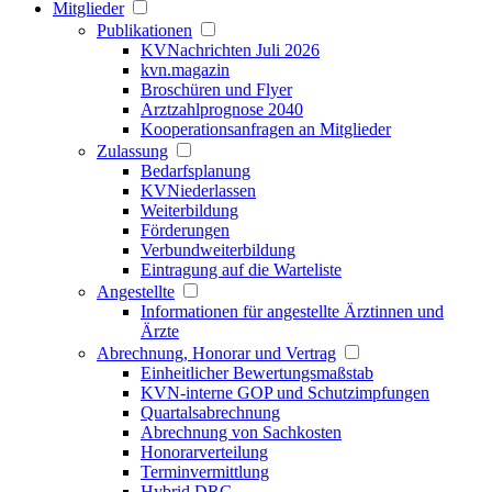
Mitglieder
Publikationen
KVNachrichten Juli 2026
kvn.magazin
Broschüren und Flyer
Arztzahlprognose 2040
Kooperationsanfragen an Mitglieder
Zulassung
Bedarfsplanung
KVNiederlassen
Weiterbildung
Förderungen
Verbundweiterbildung
Eintragung auf die Warteliste
Angestellte
Informationen für angestellte Ärztinnen und
Ärzte
Abrechnung, Honorar und Vertrag
Einheitlicher Bewertungsmaßstab
KVN-interne GOP und Schutzimpfungen
Quartalsabrechnung
Abrechnung von Sachkosten
Honorarverteilung
Terminvermittlung
Hybrid DRG