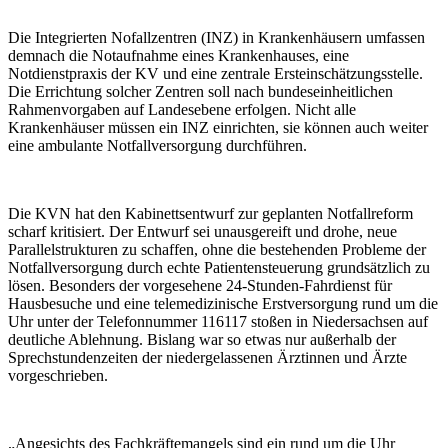
Die Integrierten Nofallzentren (INZ) in Krankenhäusern umfassen
demnach die Notaufnahme eines Krankenhauses, eine
Notdienstpraxis der KV und eine zentrale Ersteinschätzungsstelle.
Die Errichtung solcher Zentren soll nach bundeseinheitlichen
Rahmenvorgaben auf Landesebene erfolgen. Nicht alle
Krankenhäuser müssen ein INZ einrichten, sie können auch weiter
eine ambulante Notfallversorgung durchführen.
Die KVN hat den Kabinettsentwurf zur geplanten Notfallreform
scharf kritisiert. Der Entwurf sei unausgereift und drohe, neue
Parallelstrukturen zu schaffen, ohne die bestehenden Probleme der
Notfallversorgung durch echte Patientensteuerung grundsätzlich zu
lösen. Besonders der vorgesehene 24-Stunden-Fahrdienst für
Hausbesuche und eine telemedizinische Erstversorgung rund um die
Uhr unter der Telefonnummer 116117 stoßen in Niedersachsen auf
deutliche Ablehnung. Bislang war so etwas nur außerhalb der
Sprechstundenzeiten der niedergelassenen Ärztinnen und Ärzte
vorgeschrieben.
„Angesichts des Fachkräftemangels sind ein rund um die Uhr