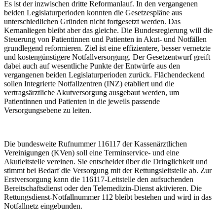
Es ist der inzwischen dritte Reformanlauf. In den vergangenen
beiden Legislaturperioden konnten die Gesetzespläne aus
unterschiedlichen Gründen nicht fortgesetzt werden. Das
Kernanliegen bleibt aber das gleiche. Die Bundesregierung will die
Steuerung von Patientinnen und Patienten in Akut- und Notfällen
grundlegend reformieren. Ziel ist eine effizientere, besser vernetzte
und kostengünstigere Notfallversorgung. Der Gesetzentwurf greift
dabei auch auf wesentliche Punkte der Entwürfe aus den
vergangenen beiden Legislaturperioden zurück. Flächendeckend
sollen Integrierte Notfallzentren (INZ) etabliert und die
vertragsärztliche Akutversorgung ausgebaut werden, um
Patientinnen und Patienten in die jeweils passende
Versorgungsebene zu leiten.
Die bundesweite Rufnummer 116117 der Kassenärztlichen
Vereinigungen (KVen) soll eine Terminservice- und eine
Akutleitstelle vereinen. Sie entscheidet über die Dringlichkeit und
stimmt bei Bedarf die Versorgung mit der Rettungsleitstelle ab. Zur
Erstversorgung kann die 116117-Leitstelle den aufsuchenden
Bereitschaftsdienst oder den Telemedizin-Dienst aktivieren. Die
Rettungsdienst-Notfallnummer 112 bleibt bestehen und wird in das
Notfallnetz eingebunden.