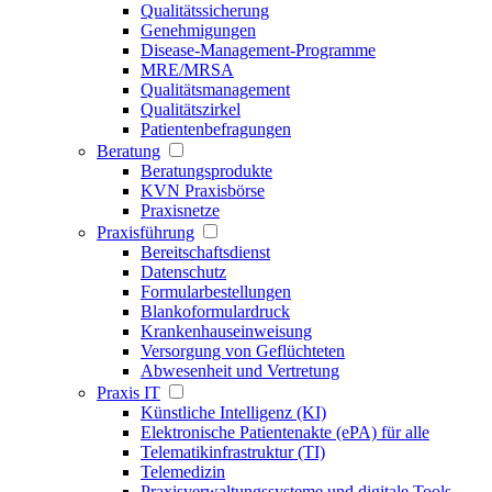
Qualitätssicherung
Genehmigungen
Disease-Management-Programme
MRE/MRSA
Qualitätsmanagement
Qualitätszirkel
Patientenbefragungen
Beratung
Beratungsprodukte
KVN Praxisbörse
Praxisnetze
Praxisführung
Bereitschaftsdienst
Datenschutz
Formularbestellungen
Blankoformulardruck
Krankenhauseinweisung
Versorgung von Geflüchteten
Abwesenheit und Vertretung
Praxis IT
Künstliche Intelligenz (KI)
Elektronische Patientenakte (ePA) für alle
Telematikinfrastruktur (TI)
Telemedizin
Praxisverwaltungssysteme und digitale Tools