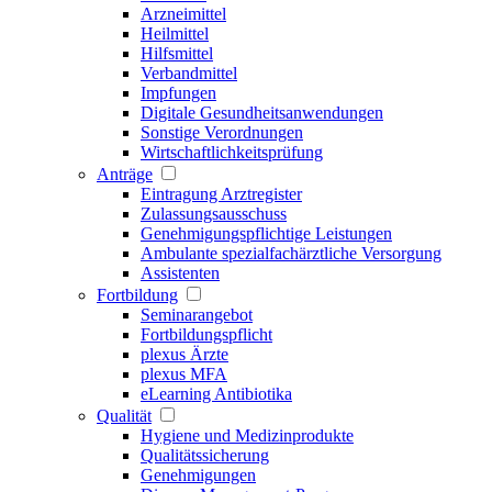
Arzneimittel
Heilmittel
Hilfsmittel
Verbandmittel
Impfungen
Digitale Gesundheitsanwendungen
Sonstige Verordnungen
Wirtschaftlichkeitsprüfung
Anträge
Eintragung Arztregister
Zulassungsausschuss
Genehmigungspflichtige Leistungen
Ambulante spezialfachärztliche Versorgung
Assistenten
Fortbildung
Seminarangebot
Fortbildungspflicht
plexus Ärzte
plexus MFA
eLearning Antibiotika
Qualität
Hygiene und Medizinprodukte
Qualitätssicherung
Genehmigungen