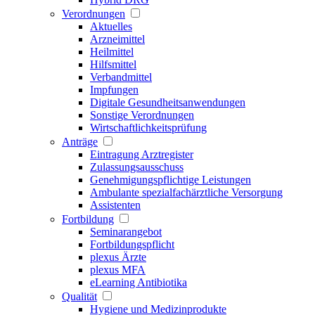
Verordnungen
Aktuelles
Arzneimittel
Heilmittel
Hilfsmittel
Verbandmittel
Impfungen
Digitale Gesundheitsanwendungen
Sonstige Verordnungen
Wirtschaftlichkeitsprüfung
Anträge
Eintragung Arztregister
Zulassungsausschuss
Genehmigungspflichtige Leistungen
Ambulante spezialfachärztliche Versorgung
Assistenten
Fortbildung
Seminarangebot
Fortbildungspflicht
plexus Ärzte
plexus MFA
eLearning Antibiotika
Qualität
Hygiene und Medizinprodukte