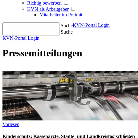
Richtig bewerben
KVN als Arbeitgeber
Mitarbeiter im Portrait
KVN-Portal Login
Suche
Suche
KVN-Portal Login
Pressemitteilungen
Vorlesen
Kinderschutz: Kassenärzte, Städte- und Landkreistag schließen