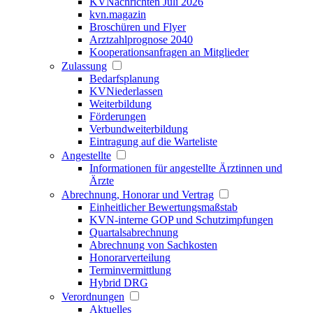
KVNachrichten Juli 2026
kvn.magazin
Broschüren und Flyer
Arztzahlprognose 2040
Kooperationsanfragen an Mitglieder
Zulassung
Bedarfsplanung
KVNiederlassen
Weiterbildung
Förderungen
Verbundweiterbildung
Eintragung auf die Warteliste
Angestellte
Informationen für angestellte Ärztinnen und
Ärzte
Abrechnung, Honorar und Vertrag
Einheitlicher Bewertungsmaßstab
KVN-interne GOP und Schutzimpfungen
Quartalsabrechnung
Abrechnung von Sachkosten
Honorarverteilung
Terminvermittlung
Hybrid DRG
Verordnungen
Aktuelles