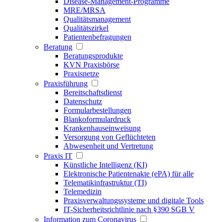
Disease-Management-Programme
MRE/MRSA
Qualitätsmanagement
Qualitätszirkel
Patientenbefragungen
Beratung
Beratungsprodukte
KVN Praxisbörse
Praxisnetze
Praxisführung
Bereitschaftsdienst
Datenschutz
Formularbestellungen
Blankoformulardruck
Krankenhauseinweisung
Versorgung von Geflüchteten
Abwesenheit und Vertretung
Praxis IT
Künstliche Intelligenz (KI)
Elektronische Patientenakte (ePA) für alle
Telematikinfrastruktur (TI)
Telemedizin
Praxisverwaltungssysteme und digitale Tools
IT-Sicherheitsrichtlinie nach §390 SGB V
Information zum Coronavirus