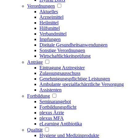
Verordnungen
Aktuelles
Arzneimittel
Heilmittel
Hilfsmittel
Verbandmittel
Impfungen
Digitale Gesundheitsanwendungen
Sonstige Verordnungen
Wirtschaftlichkeitsprüfung
Anträge
Eintragung Arztregister
Zulassungsausschuss
Genehmigungspflichtige Leistungen
Ambulante spezialfachärztliche Versorgung
Assistenten
Fortbildung
Seminarangebot
Fortbildungspflicht
plexus Ärzte
plexus MFA
eLearning Antibiotika
Qualität
Hygiene und Medizinprodukte