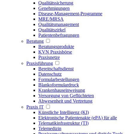
Qualitätssicherung
Genehmigungen
Disease-Management-Programme
MRE/MRSA
Qualitätsmanagement
Qualitätszirkel
Patientenbefragungen
Beratung
Beratungsprodukte
KVN Praxisbörse
Praxisnetze
Praxisführung
Bereitschaftsdienst
Datenschutz
Formularbestellungen
Blankoformulardruck
Krankenhauseinweisung
Versorgung von Geflüchteten
Abwesenheit und Vertretung
Praxis IT
Künstliche Intelligenz (KI)
Elektronische Patientenakte (ePA) für alle
Telematikinfrastruktur (TI)
Telemedizin
Praxisverwaltungssysteme und digitale Tools