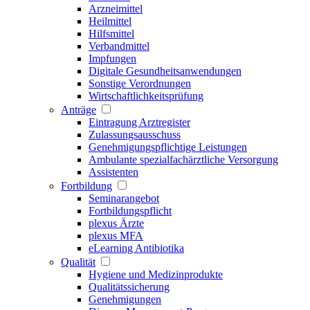
Arzneimittel
Heilmittel
Hilfsmittel
Verbandmittel
Impfungen
Digitale Gesundheitsanwendungen
Sonstige Verordnungen
Wirtschaftlichkeitsprüfung
Anträge
Eintragung Arztregister
Zulassungsausschuss
Genehmigungspflichtige Leistungen
Ambulante spezialfachärztliche Versorgung
Assistenten
Fortbildung
Seminarangebot
Fortbildungspflicht
plexus Ärzte
plexus MFA
eLearning Antibiotika
Qualität
Hygiene und Medizinprodukte
Qualitätssicherung
Genehmigungen