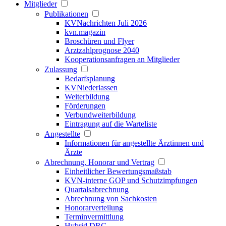
Mitglieder
Publikationen
KVNachrichten Juli 2026
kvn.magazin
Broschüren und Flyer
Arztzahlprognose 2040
Kooperationsanfragen an Mitglieder
Zulassung
Bedarfsplanung
KVNiederlassen
Weiterbildung
Förderungen
Verbundweiterbildung
Eintragung auf die Warteliste
Angestellte
Informationen für angestellte Ärztinnen und
Ärzte
Abrechnung, Honorar und Vertrag
Einheitlicher Bewertungsmaßstab
KVN-interne GOP und Schutzimpfungen
Quartalsabrechnung
Abrechnung von Sachkosten
Honorarverteilung
Terminvermittlung
Hybrid DRG