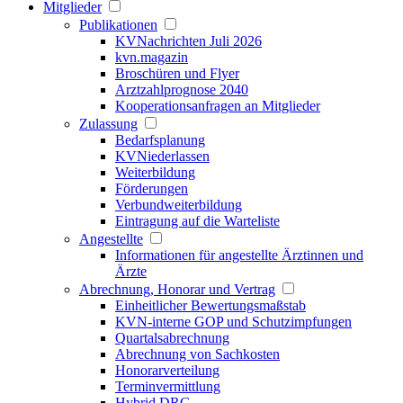
Mitglieder
Publikationen
KVNachrichten Juli 2026
kvn.magazin
Broschüren und Flyer
Arztzahlprognose 2040
Kooperationsanfragen an Mitglieder
Zulassung
Bedarfsplanung
KVNiederlassen
Weiterbildung
Förderungen
Verbundweiterbildung
Eintragung auf die Warteliste
Angestellte
Informationen für angestellte Ärztinnen und
Ärzte
Abrechnung, Honorar und Vertrag
Einheitlicher Bewertungsmaßstab
KVN-interne GOP und Schutzimpfungen
Quartalsabrechnung
Abrechnung von Sachkosten
Honorarverteilung
Terminvermittlung
Hybrid DRG