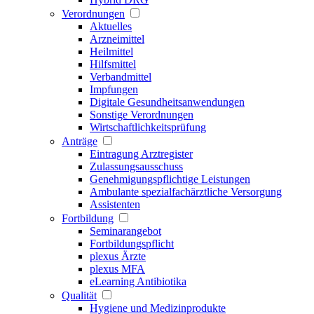
Verordnungen
Aktuelles
Arzneimittel
Heilmittel
Hilfsmittel
Verbandmittel
Impfungen
Digitale Gesundheitsanwendungen
Sonstige Verordnungen
Wirtschaftlichkeitsprüfung
Anträge
Eintragung Arztregister
Zulassungsausschuss
Genehmigungspflichtige Leistungen
Ambulante spezialfachärztliche Versorgung
Assistenten
Fortbildung
Seminarangebot
Fortbildungspflicht
plexus Ärzte
plexus MFA
eLearning Antibiotika
Qualität
Hygiene und Medizinprodukte