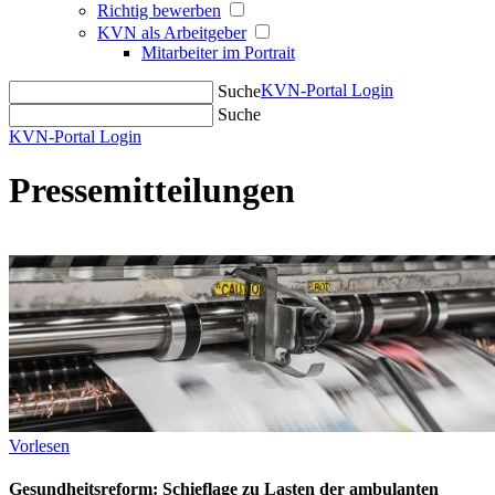
Richtig bewerben
KVN als Arbeitgeber
Mitarbeiter im Portrait
KVN-Portal Login
Suche
Suche
KVN-Portal Login
Pressemitteilungen
Vorlesen
Gesundheitsreform: Schieflage zu Lasten der ambulanten