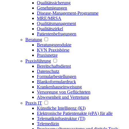
Qualitätssicherung
Genehmigungen
Disease-Management-Programme
MRE/MRSA
Qualitätsmanagement
Qualitätszirkel
Patientenbefragungen
Beratung
Beratungsprodukte
KVN Praxisbörse
Praxisnetze
Praxisführung
Bereitschaftsdienst
Datenschutz
Formularbestellungen
Blankoformulardruck
Krankenhauseinweisung
Versorgung von Geflüchteten
Abwesenheit und Vertretung
Praxis IT
Künstliche Intelligenz (KI)
Elektronische Patientenakte (ePA) für alle
Telematikinfrastruktur (TI)
Telemedizin
Praxisverwaltungssysteme und digitale Tools