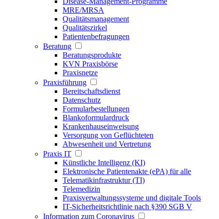
Disease-Management-Programme
MRE/MRSA
Qualitätsmanagement
Qualitätszirkel
Patientenbefragungen
Beratung
Beratungsprodukte
KVN Praxisbörse
Praxisnetze
Praxisführung
Bereitschaftsdienst
Datenschutz
Formularbestellungen
Blankoformulardruck
Krankenhauseinweisung
Versorgung von Geflüchteten
Abwesenheit und Vertretung
Praxis IT
Künstliche Intelligenz (KI)
Elektronische Patientenakte (ePA) für alle
Telematikinfrastruktur (TI)
Telemedizin
Praxisverwaltungssysteme und digitale Tools
IT-Sicherheitsrichtlinie nach §390 SGB V
Information zum Coronavirus