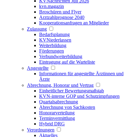
KVNachrichten Juli 2026
kvn.magazin
Broschüren und Flyer
Arztzahlprognose 2040
Kooperationsanfragen an Mitglieder
Zulassung
Bedarfsplanung
KVNiederlassen
Weiterbildung
Förderungen
Verbundweiterbildung
Eintragung auf die Warteliste
Angestellte
Informationen für angestellte Ärztinnen und
Ärzte
Abrechnung, Honorar und Vertrag
Einheitlicher Bewertungsmaßstab
KVN-interne GOP und Schutzimpfungen
Quartalsabrechnung
Abrechnung von Sachkosten
Honorarverteilung
Terminvermittlung
Hybrid DRG
Verordnungen
Aktuelles